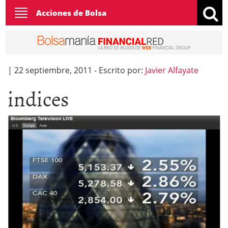
Toggle
Acciones de Bolsa
navigation
|
22 septiembre, 2011
-
Escrito por:
Javier Alfayate
indices