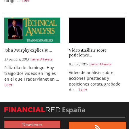
dirigir …
Leer
John Murphy explica su...
Video Análisis sobre
posiciones...
27 octubre, 2013
Javier Alfayate
9 junio, 2009
Javier Alfayate
Feliz día de domingo. Hoy
Video de análisis sobre
traigo dos vídeos en inglés
acciones prestadas y
en el que TraderPlanet en …
posiciones cortas, grabado
Leer
de …
Leer
España
Newsletter