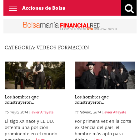
Toggle
Acciones de Bolsa
navigation
CATEGORÍA:
VÍDEOS FORMACIÓN
Los hombres que
Los hombres que
construyeron...
construyeron...
15 mayo, 2014
Javier Alfayate
11 febrero, 2014
Javier Alfayate
El sigo XX nace y EE.UU.
Por primera vez en la corta
ostenta una posición
existencia del país, el
prominente en el mundo
hombre más apto para
por primera …
Leer
dirigir …
Leer