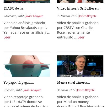
El ABC de las...
Video historia Sr.Buffet en...
24 febrero, 2012
Javier Alfayate
13 febrero, 2012
Javier Alfayate
Video de análisis grabado
Video de análisis grabado
por Yahoo Breakouts con L.
por CBSTV con Charlie
Yamada hace un análisis y …
Rose, recientemente
Leer
entrevistó …
Leer
Yo pago, tú pagas,...
Mente en el dinero:...
31 enero, 2012
Javier Alfayate
30 enero, 2012
Javier Alfayate
Video reportaje grabado
Video de análisis grabado
por LaSextaTV donde se
por Mind on money
analiza el origen de la crisis
donde Robert Prechter estuvo