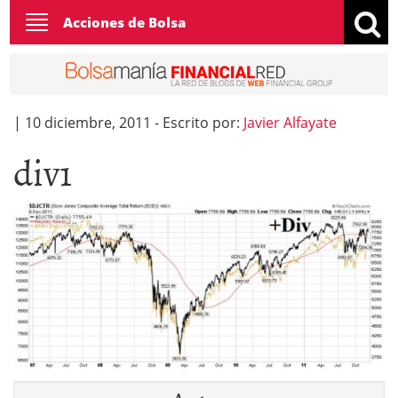
Toggle
Acciones de Bolsa
navigation
|
10 diciembre, 2011
-
Escrito por:
Javier Alfayate
div1