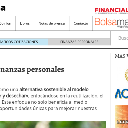
sa
Opinion
Libros
Notas de prensa
Contacto
Busca
RÁFICOS COTIZACIONES
FINANZAS PERSONALES
MAS 
inanzas personales
valorada y por qué no hay que perderlas de vista
 como una
alternativa sostenible al modelo
r y desechar»
, enfocándose en la reutilización, el
Bitcoin
noviembre 22, 2024
s. Este enfoque no solo beneficia al medio
as que destacan por sus dividendos constantes
 oportunidades únicas para mejorar nuestras
Una poderosa herramienta para tus inversiones
e 23, 2024