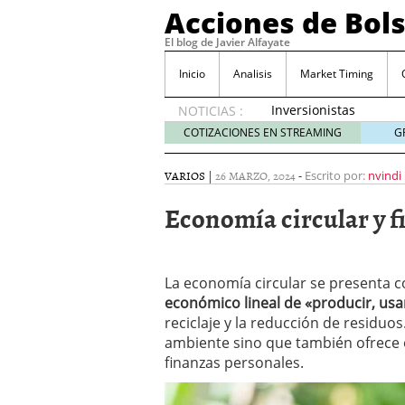
Acciones de Bol
El blog de Javier Alfayate
Inicio
Analisis
Market Timing
Inversionistas
NOTICIAS :
VIP en
COTIZACIONES EN STREAMING
G
México
muestran
VARIOS
|
26 MARZO, 2024
-
Escrito por:
nvindi
creciente
interés
Economía circular y f
por SIFX
mayo 8,
2026
Qué es una acción infra
La economía circular se presenta
noviembre 30, 2024
económico lineal de «producir, usa
Entendiendo los ETF de 
reciclaje y la reducción de residuo
Dividend Kings: empres
ambiente sino que también ofrece
noviembre 12, 2024
finanzas personales.
Descubre RealAdvisor: 
inmobiliarias
septiembr