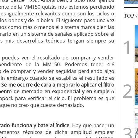
ajista desde 1998. Ahora bien, si sólo nos fijamos
iente de la MM150 quizás nos estemos perdiendo
es igualmente relevantes como son los ciclos o
TOP 
 los bonos y de la bolsa. El siguiente paso una vez
s cómo más o menos el sistema marca bien las
trarlo en un sistema de señales aplicado sobre el
s mis desarrollos teóricos tengan siempre su
uedes ver el resultado de comprar y vender
pendiente de la MM150. Podemos tener 4-6
s de comprar y vender seguidas perdiendo algo
sin embargo cuando se estabiliza el resultado es
.
Se me ocurre de cara a mejorarlo aplicar el filtro
ento de mercado en exponencial y en simple
o
pock para verificar el ciclo. El problema es que
unque no creo que cueste demasiado.
ado funciona y bate al índice
. Hay que hacer un
ementos técnicos de dicha amplitud emplear