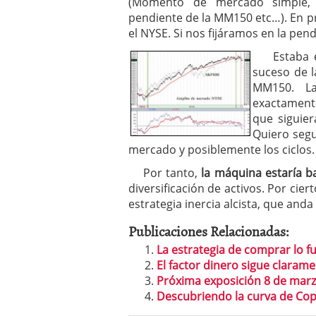
(Momento de mercado simple,
pendiente de la MM150 etc…). En pr
el NYSE. Si nos fijáramos en la pen
Estaba en 
suceso de l
MM150. L
exactamente
que siguie
Quiero segu
mercado y posiblemente los ciclos.
Por tanto,
la máquina estaría ba
diversificación de activos. Por cie
estrategia inercia alcista, que and
Publicaciones Relacionadas:
La estrategia de comprar lo fu
El factor dinero sigue clarame
Próxima exposición 8 de marz
Descubriendo la curva de Cop