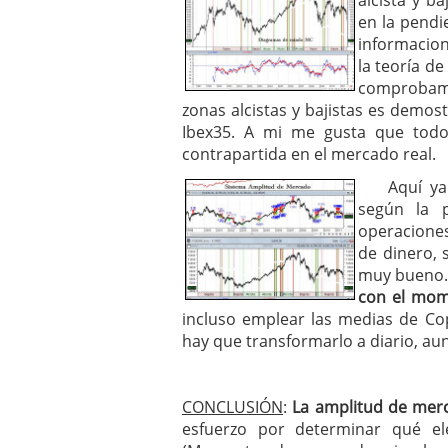
alcista y b
en la pend
informacion
la teoría de
comprobamo
zonas alcistas y bajistas es demos
Ibex35. A mi me gusta que todo
contrapartida en el mercado real.
Aquí ya p
según la 
operacione
de dinero, 
muy bueno
con el mom
incluso emplear las medias de Cop
hay que transformarlo a diario, a
CONCLUSIÓN
:
La amplitud de merc
esfuerzo por determinar qué el