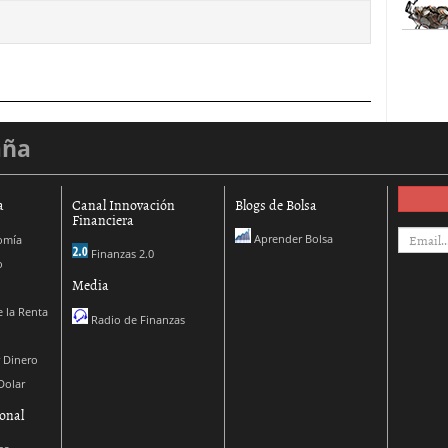
aña
a
Canal Innovación
Blogs de Bolsa
Financiera
Aprender Bolsa
omía
Finanzas 2.0
o
Media
 la Renta
Radio de Finanzas
 Dinero
Dolar
onal