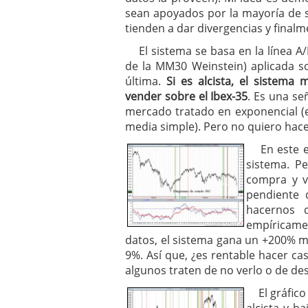
sean apoyados por la mayoría de 
tienden a dar divergencias y finalm
El sistema se basa en la línea A/
de la MM30 Weinstein) aplicada s
última.
Si es alcista, el sistema
vender sobre el Ibex-35
. Es una se
mercado tratado en exponencial (e
media simple). Pero no quiero hacer d
En este ej
sistema. P
compra y v
pendiente 
hacernos 
empíricam
datos, el sistema gana un +200% mi
9%. Así que, ¿es rentable hacer ca
algunos traten de no verlo o de des
El gráfico 