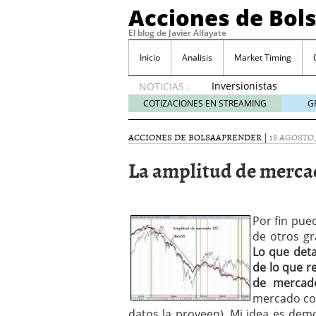
Acciones de Bol
El blog de Javier Alfayate
Inicio
Analisis
Market Timing
Inversionistas
NOTICIAS :
VIP en
COTIZACIONES EN STREAMING
G
México
muestran
ACCIONES DE BOLSA
APRENDER
|
18 AGOSTO,
creciente
interés
La amplitud de merca
por SIFX
mayo 8,
2026
Qué es una acción infra
Por fin pue
noviembre 30, 2024
de otros grá
Entendiendo los ETF de 
Lo que deta
Dividend Kings: empres
de lo que r
noviembre 12, 2024
de mercad
Descubre RealAdvisor: 
inmobiliarias
mercado con
septiembr
datos la proveen). Mi idea es de