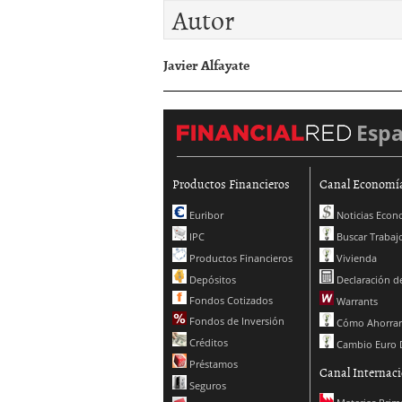
Autor
Javier Alfayate
Esp
Productos Financieros
Canal Economí
Euribor
Noticias Econ
IPC
Buscar Trabaj
Productos Financieros
Vivienda
Depósitos
Declaración de
Fondos Cotizados
Warrants
Fondos de Inversión
Cómo Ahorrar
Créditos
Cambio Euro 
Préstamos
Canal Internaci
Seguros