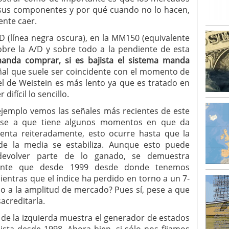
sus componentes y por qué cuando no lo hacen,
ente caer.
D (línea negra oscura), en la MM150 (equivalente
obre la A/D y sobre todo a la pendiente de esta
 manda comprar, si es bajista el sistema manda
ñal que suele ser coincidente con el momento de
l de Weistein es más lento ya que es tratado en
ifícil lo sencillo.
emplo vemos las señales más recientes de este
ese a que tiene algunos momentos en que da
enta reiteradamente, esto ocurre hasta que la
de la media se estabiliza. Aunque esto puede
devolver parte de lo ganado, se demuestra
ente que desde 1999 desde donde tenemos
entras que el índice ha perdido en torno a un 7-
so a la amplitud de mercado? Pues sí, pese a que
acreditarla.
de la izquierda muestra el generador de estados