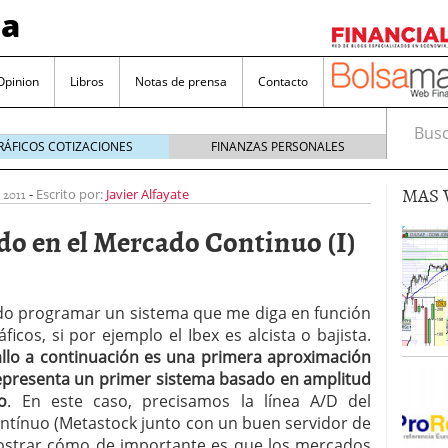
sa
Opinion
Libros
Notas de prensa
Contacto
Busca
RÁFICOS COTIZACIONES
FINANZAS PERSONALES
MAS 
 2011
-
Escrito por:
Javier Alfayate
do en el Mercado Continuo (I)
valorada y por qué no hay que perderlas de vista
do programar un sistema que me diga en función
ficos, si por ejemplo el Ibex es alcista o bajista.
Bitcoin
noviembre 22, 2024
llo a continuación es una primera aproximación
as que destacan por sus dividendos constantes
epresenta un primer sistema basado en amplitud
o
. En este caso, precisamos la línea A/D del
Una poderosa herramienta para tus inversiones
tínuo (Metastock junto con un buen servidor de
e 23, 2024
mostrar cómo de importante es que los mercados