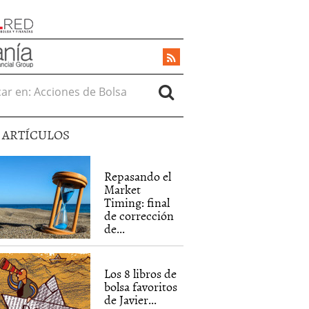
r en:
5 ARTÍCULOS
Repasando el
Market
Timing: final
de corrección
de...
Los 8 libros de
bolsa favoritos
de Javier...