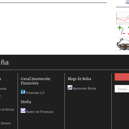
aña
a
Canal Innovación
Blogs de Bolsa
Financiera
Aprender Bolsa
omía
Finanzas 2.0
o
Media
 la Renta
Radio de Finanzas
 Dinero