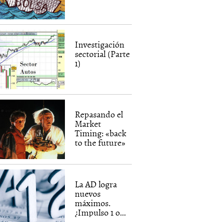
Investigación
sectorial (Parte
1)
Repasando el
Market
Timing: «back
to the future»
La AD logra
nuevos
máximos.
¿Impulso 1 o...