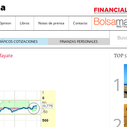
sa
Opinion
Libros
Notas de prensa
Contacto
Busca
RÁFICOS COTIZACIONES
FINANZAS PERSONALES
TOP 
lfayate
valorada y por qué no hay que perderlas de vista
Bitcoin
noviembre 22, 2024
as que destacan por sus dividendos constantes
Una poderosa herramienta para tus inversiones
e 23, 2024