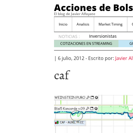
Acciones de Bol
El blog de Javier Alfayate
Inicio
Analisis
Market Timing
Inversionistas
NOTICIAS :
VIP en
COTIZACIONES EN STREAMING
G
México
muestran
|
6 julio, 2012
-
Escrito por:
Javier A
creciente
interés
caf
por SIFX
mayo 8,
2026
Qué es una acción infra
noviembre 30, 2024
Entendiendo los ETF de 
Dividend Kings: empres
noviembre 12, 2024
Descubre RealAdvisor: 
inmobiliarias
septiembr