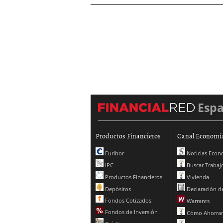
Esp
Productos Financieros
Canal Economí
Euribor
Noticias Econ
IPC
Buscar Trabaj
Productos Financieros
Vivienda
Depósitos
Declaración de
Fondos Cotizados
Warrants
Fondos de Inversión
Cómo Ahorrar