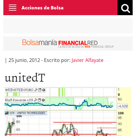
Toggle
Acciones de Bolsa
navigation
|
25 junio, 2012
-
Escrito por:
Javier Alfayate
unitedT