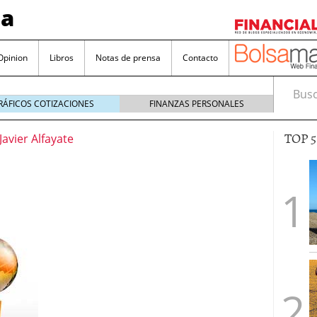
sa
Opinion
Libros
Notas de prensa
Contacto
Busca
RÁFICOS COTIZACIONES
FINANZAS PERSONALES
TOP 
Javier Alfayate
valorada y por qué no hay que perderlas de vista
Bitcoin
noviembre 22, 2024
as que destacan por sus dividendos constantes
Una poderosa herramienta para tus inversiones
e 23, 2024