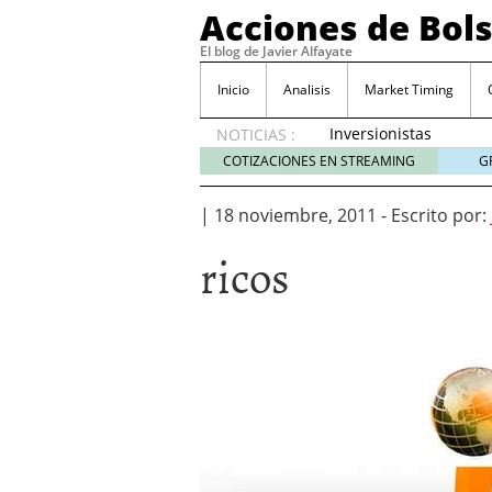
Acciones de Bol
El blog de Javier Alfayate
Inicio
Analisis
Market Timing
Inversionistas
NOTICIAS :
VIP en
COTIZACIONES EN STREAMING
G
México
muestran
|
18 noviembre, 2011
-
Escrito por:
creciente
interés
ricos
por SIFX
mayo 8,
2026
Qué es una acción infra
noviembre 30, 2024
Entendiendo los ETF de 
Dividend Kings: empres
noviembre 12, 2024
Descubre RealAdvisor: 
inmobiliarias
septiembr