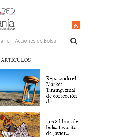
r en:
5 ARTÍCULOS
Repasando el
Market
Timing: final
de corrección
de...
Los 8 libros de
bolsa favoritos
de Javier...