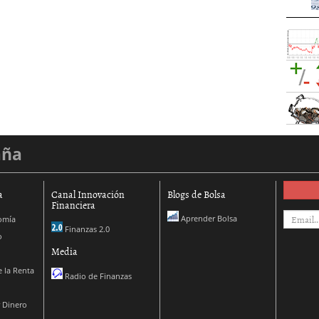
aña
a
Canal Innovación
Blogs de Bolsa
Financiera
Aprender Bolsa
omía
Finanzas 2.0
o
Media
 la Renta
Radio de Finanzas
 Dinero