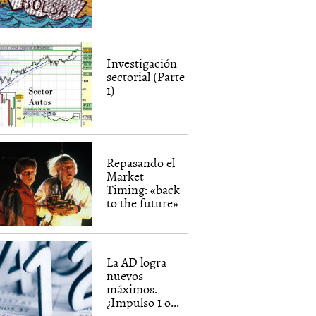
Investigación
sectorial (Parte
1)
Repasando el
Market
Timing: «back
to the future»
La AD logra
nuevos
máximos.
¿Impulso 1 o...