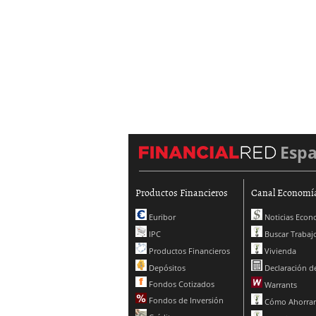
Esp
Productos Financieros
Canal Economí
Euribor
Noticias Econ
IPC
Buscar Trabaj
Productos Financieros
Vivienda
Depósitos
Declaración de
Fondos Cotizados
Warrants
Fondos de Inversión
Cómo Ahorrar