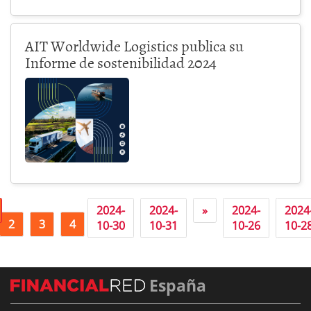
AIT Worldwide Logistics publica su
Informe de sostenibilidad 2024
2024-
2024-
»
2024-
2024
2
3
4
5
10-30
10-31
10-26
10-2
España