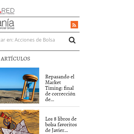
r en:
5 ARTÍCULOS
Repasando el
Market
Timing: final
de corrección
de...
Los 8 libros de
bolsa favoritos
de Javier...