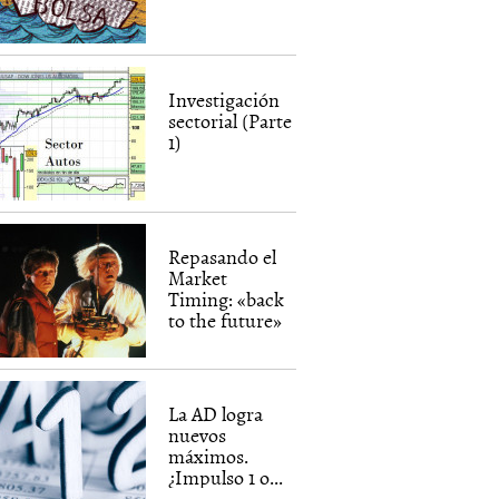
Investigación
sectorial (Parte
1)
Repasando el
Market
Timing: «back
to the future»
La AD logra
nuevos
máximos.
¿Impulso 1 o...