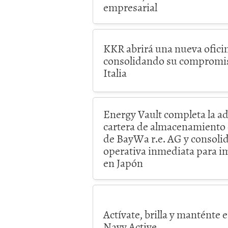
empresarial
KKR abrirá una nueva ofici
consolidando su compromiso
Italia
Energy Vault completa la a
cartera de almacenamiento
de BayWa r.e. AG y consoli
operativa inmediata para i
en Japón
Actívate, brilla y manténte
Navy Active