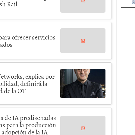
sh Rail
para ofrecer servicios
cados
etworks, explica por
bilidad, definirá la
d de la OT
es de IA prediseñadas
tas para la producción
a adopción de la IA