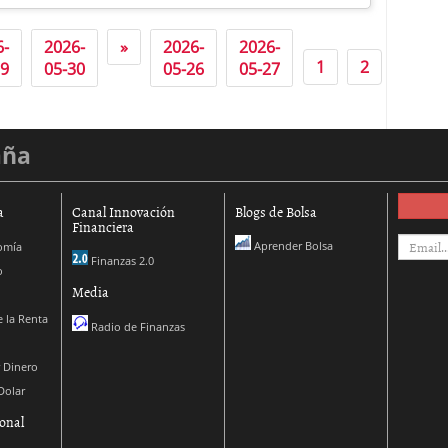
6-
2026-
»
2026-
2026-
2026-
1
2
29
05-30
05-26
05-27
05-29
aña
a
Canal Innovación
Blogs de Bolsa
Financiera
Aprender Bolsa
omía
Finanzas 2.0
o
Media
 la Renta
Radio de Finanzas
 Dinero
Dolar
onal