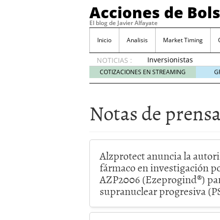
Acciones de Bol
El blog de Javier Alfayate
Inicio
Analisis
Market Timing
Inversionistas
NOTICIAS :
VIP en
COTIZACIONES EN STREAMING
G
México
muestran
creciente
Notas de prens
interés
por SIFX
mayo 8,
2026
Qué es una acción infra
Alzprotect anuncia la autor
noviembre 30, 2024
fármaco en investigación po
Entendiendo los ETF de 
AZP2006 (Ezeprogind®) para
Dividend Kings: empres
supranuclear progresiva (P
noviembre 12, 2024
Descubre RealAdvisor: 
inmobiliarias
septiembr