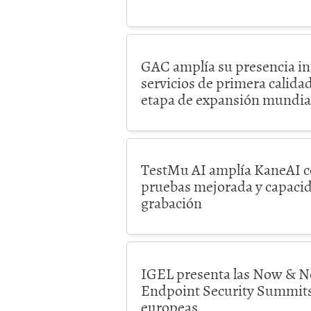
GAC amplía su presencia int
servicios de primera calidad
etapa de expansión mundial 
TestMu AI amplía KaneAI c
pruebas mejorada y capaci
grabación
IGEL presenta las Now & 
Endpoint Security Summits
europeas