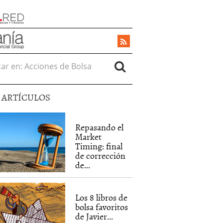
r en:
5 ARTÍCULOS
Repasando el
Market
Timing: final
de corrección
de...
Los 8 libros de
bolsa favoritos
de Javier...