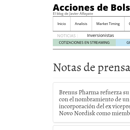
Acciones de Bol
El blog de Javier Alfayate
Inicio
Analisis
Market Timing
Inversionistas
NOTICIAS :
VIP en
COTIZACIONES EN STREAMING
G
México
muestran
creciente
Notas de prens
interés
por SIFX
mayo 8,
2026
Qué es una acción infra
Brenus Pharma refuerza su 
noviembre 30, 2024
con el nombramiento de un 
Entendiendo los ETF de 
incorporación del ex vicepr
Dividend Kings: empres
Novo Nordisk como miemb
noviembre 12, 2024
Descubre RealAdvisor: 
inmobiliarias
septiembr