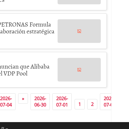
G PETRONAS Formula
aboración estratégica
nuncian que Alibaba
el VDP Pool
2026-
»
2026-
2026-
2026-
2
1
2
07-04
06-30
07-01
07-03
0