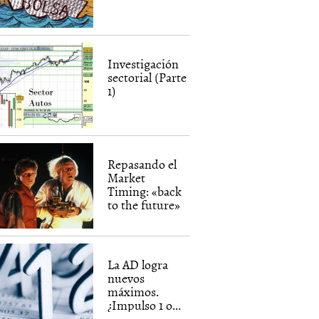
Investigación
sectorial (Parte
1)
Repasando el
Market
Timing: «back
to the future»
La AD logra
nuevos
máximos.
¿Impulso 1 o...