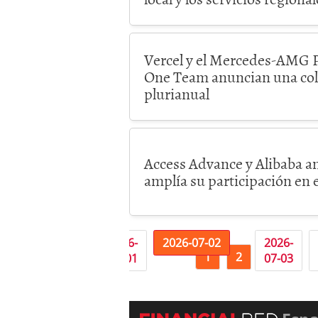
Vercel y el Mercedes-AM
One Team anuncian una col
plurianual
Access Advance y Alibaba a
amplía su participación en 
«
2026-
2026-
2026-07-02
2026-
1
2
3
06-30
07-01
07-03