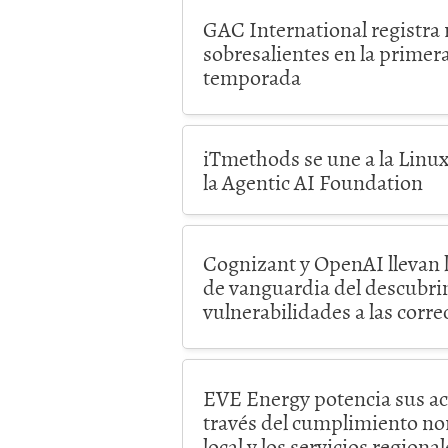
GAC International registra 
sobresalientes en la primera
temporada
iTmethods se une a la Linu
la Agentic AI Foundation
Cognizant y OpenAI llevan l
de vanguardia del descubri
vulnerabilidades a las corr
EVE Energy potencia sus ac
través del cumplimiento nor
local y los servicios regional