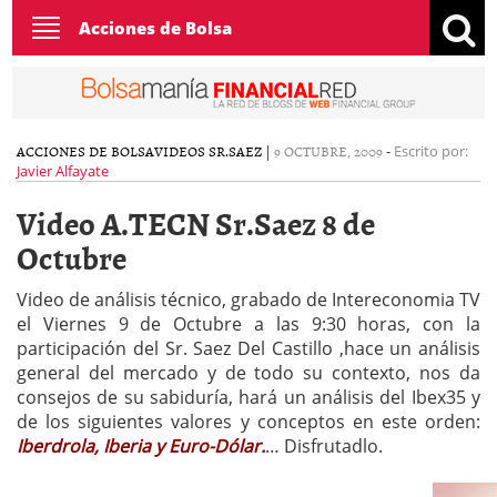
Toggle
Acciones de Bolsa
navigation
ACCIONES DE BOLSA
VIDEOS SR.SAEZ
|
9 OCTUBRE, 2009
-
Escrito por:
Javier Alfayate
Video A.TECN Sr.Saez 8 de
Octubre
Video de análisis técnico, grabado de Intereconomia TV
el Viernes 9 de Octubre a las 9:30 horas, con la
participación del Sr. Saez Del Castillo ,hace un análisis
general del mercado y de todo su contexto, nos da
consejos de su sabiduría, hará un análisis del Ibex35 y
de los siguientes valores y conceptos en este orden:
Iberdrola, Iberia y Euro-Dólar.
… Disfrutadlo.