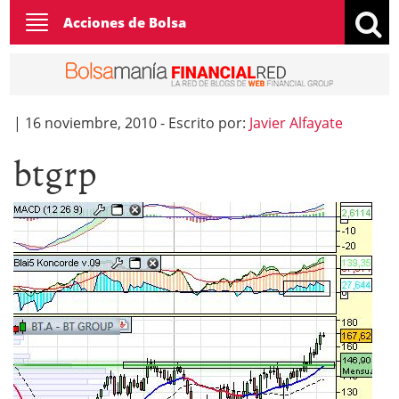
Toggle
Acciones de Bolsa
navigation
|
16 noviembre, 2010
-
Escrito por:
Javier Alfayate
btgrp