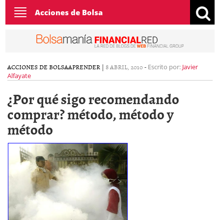
Toggle
Acciones de Bolsa
navigation
ACCIONES DE BOLSA
APRENDER
|
8 ABRIL, 2010
-
Escrito por:
Javier
Alfayate
¿Por qué sigo recomendando
comprar? método, método y
método