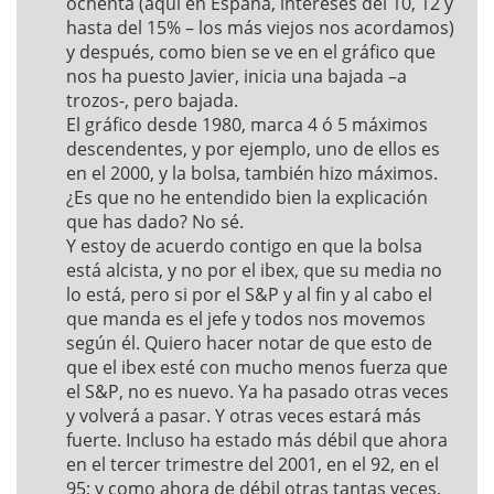
ochenta (aquí en España, intereses del 10, 12 y
hasta del 15% – los más viejos nos acordamos)
y después, como bien se ve en el gráfico que
nos ha puesto Javier, inicia una bajada –a
trozos-, pero bajada.
El gráfico desde 1980, marca 4 ó 5 máximos
descendentes, y por ejemplo, uno de ellos es
en el 2000, y la bolsa, también hizo máximos.
¿Es que no he entendido bien la explicación
que has dado? No sé.
Y estoy de acuerdo contigo en que la bolsa
está alcista, y no por el ibex, que su media no
lo está, pero si por el S&P y al fin y al cabo el
que manda es el jefe y todos nos movemos
según él. Quiero hacer notar de que esto de
que el ibex esté con mucho menos fuerza que
el S&P, no es nuevo. Ya ha pasado otras veces
y volverá a pasar. Y otras veces estará más
fuerte. Incluso ha estado más débil que ahora
en el tercer trimestre del 2001, en el 92, en el
95; y como ahora de débil otras tantas veces,