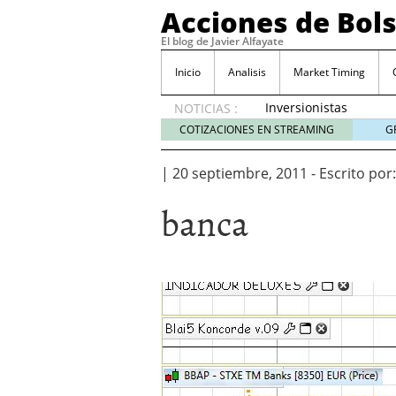
Acciones de Bol
El blog de Javier Alfayate
Inicio
Analisis
Market Timing
Inversionistas
NOTICIAS :
VIP en
COTIZACIONES EN STREAMING
G
México
muestran
|
20 septiembre, 2011
-
Escrito por:
creciente
interés
banca
por SIFX
mayo 8,
2026
Qué es una acción infra
noviembre 30, 2024
Entendiendo los ETF de 
Dividend Kings: empres
noviembre 12, 2024
Descubre RealAdvisor: 
inmobiliarias
septiembr