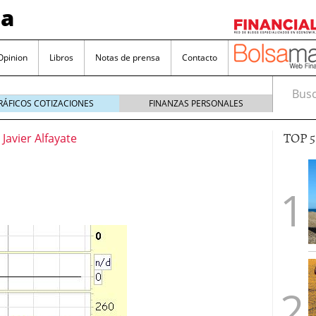
sa
Opinion
Libros
Notas de prensa
Contacto
Busca
RÁFICOS COTIZACIONES
FINANZAS PERSONALES
TOP 
Javier Alfayate
valorada y por qué no hay que perderlas de vista
Bitcoin
noviembre 22, 2024
as que destacan por sus dividendos constantes
Una poderosa herramienta para tus inversiones
e 23, 2024