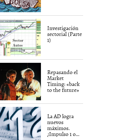
Investigación
sectorial (Parte
1)
Repasando el
Market
Timing: «back
to the future»
La AD logra
nuevos
máximos.
¿Impulso 1 o...