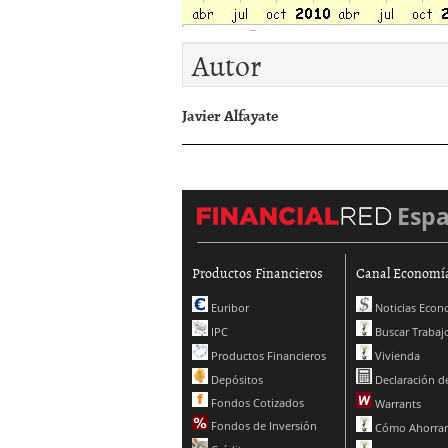
Autor
Javier Alfayate
Esp
Productos Financieros
Canal Economí
Euribor
Noticias Econ
IPC
Buscar Trabaj
Productos Financieros
Vivienda
Depósitos
Declaración de
Fondos Cotizados
Warrants
Fondos de Inversión
Cómo Ahorrar