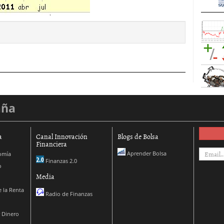
aña
a
Canal Innovación
Blogs de Bolsa
Financiera
Aprender Bolsa
omía
Finanzas 2.0
o
Media
 la Renta
Radio de Finanzas
 Dinero