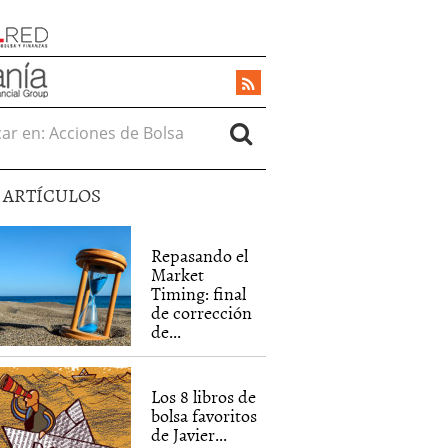
r en:
5 ARTÍCULOS
Repasando el
Market
Timing: final
de corrección
de...
Los 8 libros de
bolsa favoritos
de Javier...