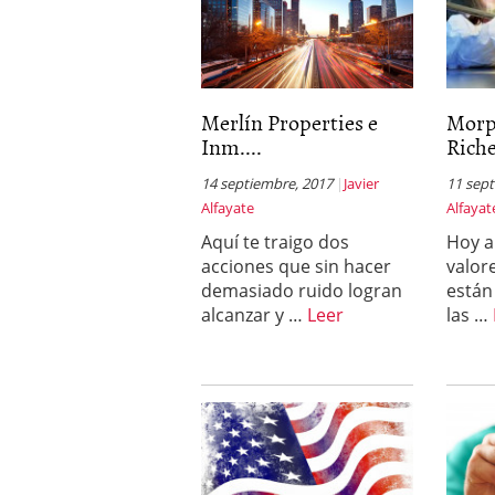
Merlín Properties e
Morp
Inm....
Riche
14 septiembre, 2017
Javier
11 sep
Alfayate
Alfayat
Aquí te traigo dos
Hoy a
acciones que sin hacer
valor
demasiado ruido logran
están
alcanzar y …
Leer
las …