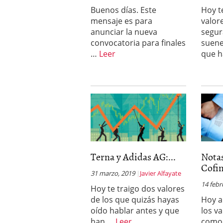
Buenos días. Este
Hoy t
mensaje es para
valor
anunciar la nueva
segur
convocatoria para finales
suene
…
Leer
que 
Terna y Adidas AG:...
Notas
Cofi
31 marzo, 2019
Javier Alfayate
14 febr
Hoy te traigo dos valores
de los que quizás hayas
Hoy a
oído hablar antes y que
los v
han …
Leer
como 