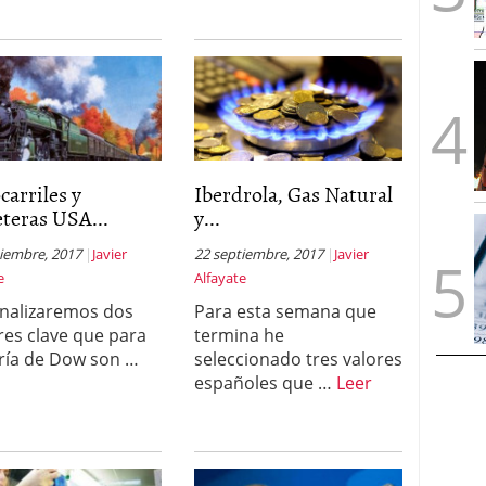
carriles y
Iberdrola, Gas Natural
teras USA...
y...
tiembre, 2017
Javier
22 septiembre, 2017
Javier
e
Alfayate
nalizaremos dos
Para esta semana que
res clave que para
termina he
oría de Dow son …
seleccionado tres valores
españoles que …
Leer