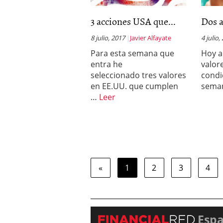
3 acciones USA que...
Dos a
8 julio, 2017
Javier Alfayate
4 julio,
Para esta semana que
Hoy a
entra he
valor
seleccionado tres valores
condi
en EE.UU. que cumplen
seman
…
Leer
«
1
2
3
4
Esp