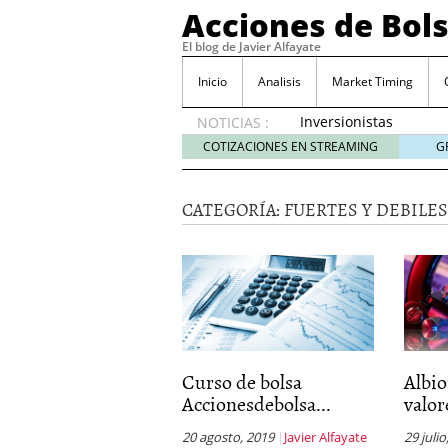
Acciones de Bol
El blog de Javier Alfayate
Inicio
Analisis
Market Timing
Inversionistas
NOTICIAS :
VIP en
COTIZACIONES EN STREAMING
G
México
muestran
creciente
CATEGORÍA:
FUERTES Y DEBILES
interés
por SIFX
mayo 8,
2026
Qué es una acción infra
noviembre 30, 2024
Entendiendo los ETF de 
Dividend Kings: empres
Curso de bolsa
Albio
noviembre 12, 2024
Accionesdebolsa...
valor
Descubre RealAdvisor: 
inmobiliarias
septiembr
20 agosto, 2019
Javier Alfayate
29 julio