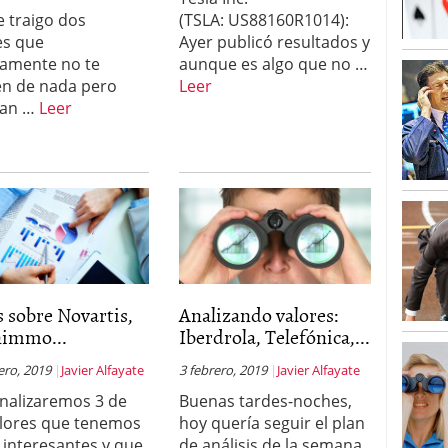
e traigo dos
(TSLA: US88160R1014):
es que
Ayer publicó resultados y
amente no te
aunque es algo que no …
n de nada pero
Leer
han …
Leer
 sobre Novartis,
Analizando valores:
nimmo...
Iberdrola, Telefónica,...
ero, 2019
Javier Alfayate
3 febrero, 2019
Javier Alfayate
nalizaremos 3 de
Buenas tardes-noches,
alores que tenemos
hoy quería seguir el plan
interesantes y que
de análisis de la semana