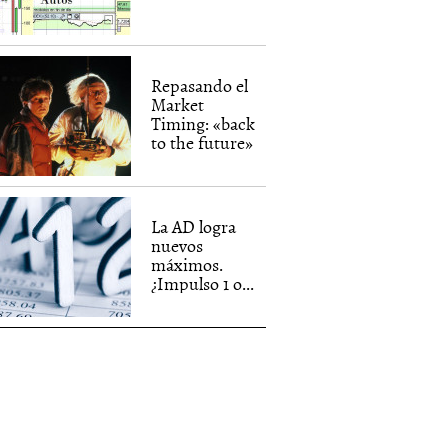
Repasando el
Market
Timing: «back
to the future»
La AD logra
nuevos
máximos.
¿Impulso 1 o...