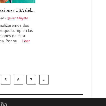
cciones USA del...
 2017
Javier Alfayate
nalizaremos dos
es que cumplen las
ciones de esta
a. Por su …
Leer
5
6
7
»
aña