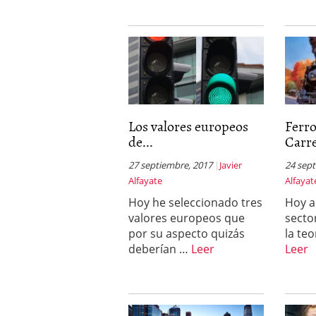
Los valores europeos
Ferro
de...
Carre
27 septiembre, 2017
Javier
24 sep
Alfayate
Alfayat
Hoy he seleccionado tres
Hoy a
valores europeos que
secto
por su aspecto quizás
la te
deberían …
Leer
Leer