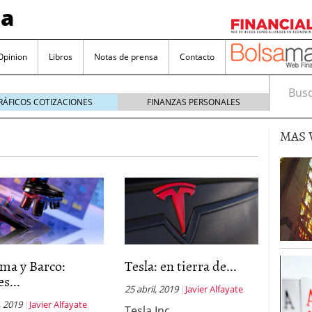
sa
Opinion
Libros
Notas de prensa
Contacto
Busca
RÁFICOS COTIZACIONES
FINANZAS PERSONALES
MAS 
valorada y por qué no hay que perderlas de vista
Bitcoin
noviembre 22, 2024
as que destacan por sus dividendos constantes
ma y Barco:
Tesla: en tierra de...
es...
Una poderosa herramienta para tus inversiones
25 abril, 2019
Javier Alfayate
e 23, 2024
, 2019
Javier Alfayate
Tesla Inc.