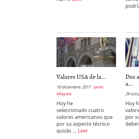
podr
Valores USA de la...
Dos 
a...
10 diciembre, 2017
Javier
Alfayate
29 octu
Hoy he
Hoy h
seleccionado cuatro
valor
valores americanos que
por s
por su aspecto técnico
debe
quizás …
Leer