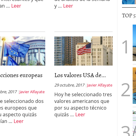
ían …
Leer
y …
Leer
TOP 
acciones europeas
Los valores USA de...
29 octubre, 2017
Javier Alfayate
bre, 2017
Javier Alfayate
Hoy he seleccionado tres
e seleccionado dos
valores americanos que
es europeos que
por su aspecto técnico
u aspecto quizás
quizás …
Leer
rían …
Leer