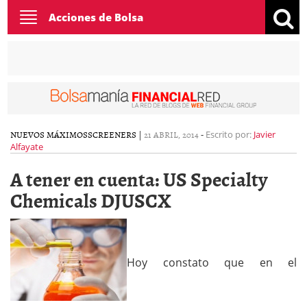
Toggle
Acciones de Bolsa
navigation
NUEVOS MÁXIMOS
SCREENERS
|
21 ABRIL, 2014
-
Escrito por:
Javier
Alfayate
A tener en cuenta: US Specialty
Chemicals DJUSCX
Hoy constato que en el