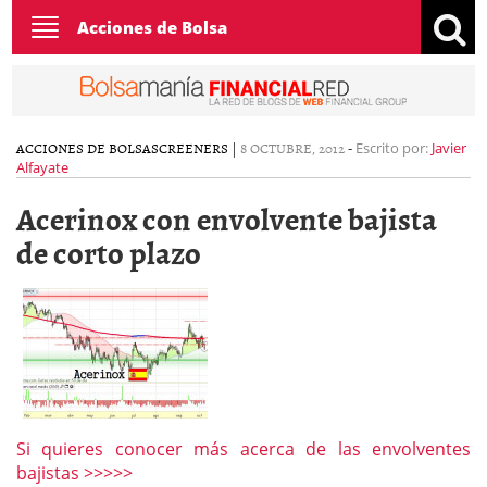
Toggle
Acciones de Bolsa
navigation
ACCIONES DE BOLSA
SCREENERS
|
8 OCTUBRE, 2012
-
Escrito por:
Javier
Alfayate
Acerinox con envolvente bajista
de corto plazo
Si quieres conocer más acerca de las envolventes
bajistas >>>>>