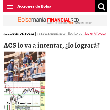
Toggle
Acciones de Bolsa
navigation
ACCIONES DE BOLSA
|
9 SEPTIEMBRE, 2010
-
Escrito por:
Javier Alfayate
ACS lo va a intentar, ¿lo logrará?