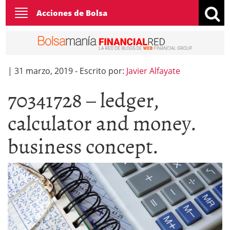
Toggle
Acciones de Bolsa
navigation
|
31 marzo, 2019
-
Escrito por:
Javier Alfayate
70341728 – ledger,
calculator and money.
business concept.