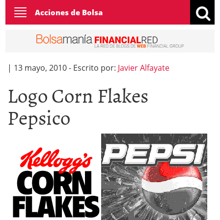
Toggle
Acciones de Bolsa
navigation
|
13 mayo, 2010
-
Escrito por:
Javier Alfayate
Logo Corn Flakes
Pepsico