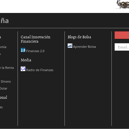
aña
a
Canal Innovación
Blogs de Bolsa
Financiera
Aprender Bolsa
omía
Finanzas 2.0
o
Media
 la Renta
Radio de Finanzas
 Dinero
Dolar
onal
as