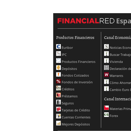
Esp
Productos Financieros
Canal Economí
Euribor
Noticias Econ
IPC
Buscar Trabaj
Productos Financieros
Vivienda
Depósitos
Declaración de
Fondos Cotizados
Warrants
Fondos de Inversión
Cómo Ahorrar
Créditos
Cambio Euro 
Préstamos
Canal Internaci
Seguros
Materias Prim
Tarjetas de Crédito
Forex
Cuentas Corrientes
Mejores Depósitos