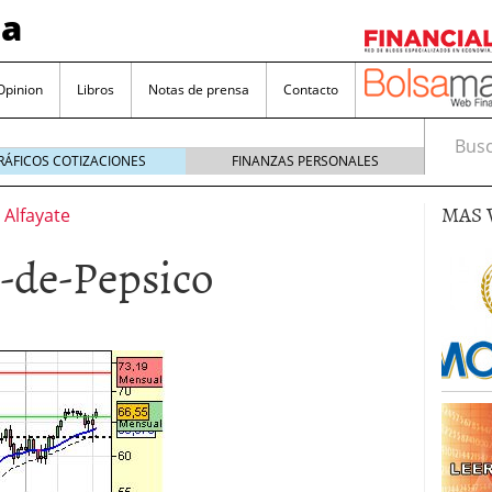
sa
Opinion
Libros
Notas de prensa
Contacto
Busca
RÁFICOS COTIZACIONES
FINANZAS PERSONALES
MAS 
r Alfayate
o-de-Pepsico
valorada y por qué no hay que perderlas de vista
Bitcoin
noviembre 22, 2024
as que destacan por sus dividendos constantes
Una poderosa herramienta para tus inversiones
e 23, 2024