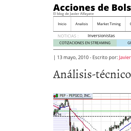
Acciones de Bol
El blog de Javier Alfayate
Inicio
Analisis
Market Timing
Inversionistas
NOTICIAS :
VIP en
COTIZACIONES EN STREAMING
G
México
muestran
|
13 mayo, 2010
-
Escrito por:
Javie
creciente
interés
Análisis-técnic
por SIFX
mayo 8,
2026
Qué es una acción infra
noviembre 30, 2024
Entendiendo los ETF de 
Dividend Kings: empres
noviembre 12, 2024
Descubre RealAdvisor: 
inmobiliarias
septiembr