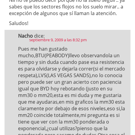
NII no te puedo decir porque no la suelo seguir.. ya
sabes que los sectores flojos no los suelo mirar.. a
excepción de algunos que sí llaman la atención.
Saludos!
Nacho
dice:
septiembre 9, 2009 a las 8:32 pm
Pues me han gustado
mucho,BTU(PEABODY)llevo observandola un
tiempo y sin duda cuando pase esa resistencia
es para olvidarse y dejarla correr(si el mercado
respeta),LVS(LAS VEGAS SANDS),no lo conocia
pero puede ser un gran acierto con paciencia
igual que BYD hoy rebotando (justo en su
mm30 o mm20,esta es mi duda y me gustaria
que me ayudaras,en mis graficos la mm30 esta
claramente por debajo de esos niveles,eso si,la
mm20 coincide totalmente,mi pregunta es si
tiene que ver con la mm30 ponderada o
exponencial,¿cual utilizas?pienso que la