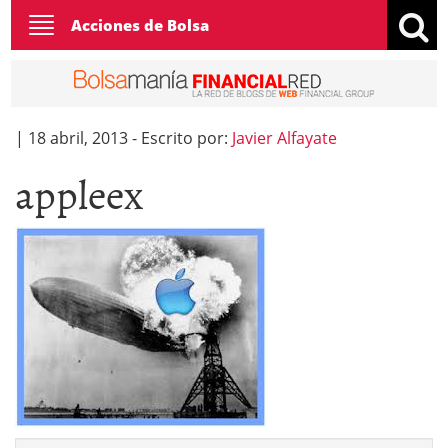
Toggle
Acciones de Bolsa
navigation
|
18 abril, 2013
-
Escrito por:
Javier Alfayate
appleex