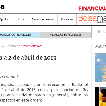
sa
Opinion
Libros
Notas de prensa
Contacto
Busca
RÁFICOS COTIZACIONES
FINANZAS PERSONALES
MAS 
013
-
Escrito por:
Javier Alfayate
a 2 de abril de 2013
valorada y por qué no hay que perderlas de vista
ereconomía
Bitcoin
noviembre 22, 2024
análisis, grabado por Intereconomía Radio el
as que destacan por sus dividendos constantes
 2 de abril de 2013, con la participación del
Sr.
 un análisis del mercado en general y sobre los
Una poderosa herramienta para tus inversiones
aspectos en este orden:
e 23, 2024