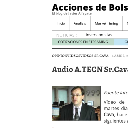
Acciones de Bol
El blog de Javier Alfayate
Inicio
Analisis
Market Timing
Inversionistas
NOTICIAS :
VIP en
COTIZACIONES EN STREAMING
G
México
muestran
OPINION
VÍDEOS
VIDEOS SR.CAVA
|
2 ABRIL, 2
creciente
interés
Audio A.TECN Sr.Cava 
por SIFX
mayo 8,
2026
Qué es una acción infra
noviembre 30, 2024
Fuente Int
Entendiendo los ETF de 
Vídeo de 
Dividend Kings: empres
martes día
noviembre 12, 2024
Cava
, hace
Descubre RealAdvisor: 
inmobiliarias
siguientes 
septiembr