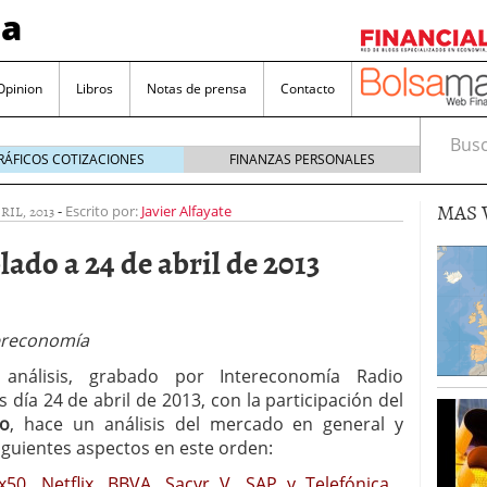
sa
Opinion
Libros
Notas de prensa
Contacto
Busca
RÁFICOS COTIZACIONES
FINANZAS PERSONALES
MAS 
RIL, 2013
-
Escrito por:
Javier Alfayate
do a 24 de abril de 2013
valorada y por qué no hay que perderlas de vista
ereconomía
Bitcoin
noviembre 22, 2024
análisis, grabado por Intereconomía Radio
as que destacan por sus dividendos constantes
s día 24 de abril de 2013, con la participación del
do
, hace un análisis del mercado en general y
Una poderosa herramienta para tus inversiones
iguientes aspectos en este orden:
e 23, 2024
50, Netflix, BBVA, Sacyr V, SAP y Telefónica
…