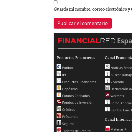
Guarda mi nombre, correo electrónico y 
Esp
Productos Financieros
Canal Economí
Euribor
Noticias Econ
IPC
Buscar Trabaj
Productos Financieros
Vivienda
Depósitos
Declaración de
Fondos Cotizados
Warrants
Fondos de Inversión
Cómo Ahorrar
Créditos
Cambio Euro 
Préstamos
Canal Internaci
Seguros
Materias Prim
Tarjetas de Crédito