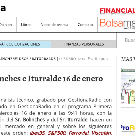
sa
Opinion
Libros
Notas de prensa
Contacto
Busca
RÁFICOS COTIZACIONES
FINANZAS PERSONALES
MAS 
LINCHES
VIDEOS SR.ITURRALDE
|
16 ENERO, 2013
-
Escrito por:
nches e Iturralde 16 de enero
valorada y por qué no hay que perderlas de vista
nálisis técnico, grabado por GestionaRadio con
Bitcoin
noviembre 22, 2024
iado en GestionaRadio en el programa Primera
as que destacan por sus dividendos constantes
iercoles 16 de enero a las 9:41 horas, con la
ión del
Sr. Bolinches
y del
Sr. Iturralde
, hacen un
Una poderosa herramienta para tus inversiones
del mercado en general y sobre los siguientes
e 23, 2024
 este orden:
Ibex35, S&P500, Ferrovial, Viscofán,