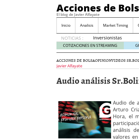
Acciones de Bol
El blog de Javier Alfayate
Inicio
Analisis
Market Timing
Inversionistas
NOTICIAS :
VIP en
COTIZACIONES EN STREAMING
G
México
muestran
ACCIONES DE BOLSA
OPINION
VIDEOS SR.BO
creciente
Javier Alfayate
interés
por SIFX
Audio análisis Sr.Boli
mayo 8,
2026
Qué es una acción infra
noviembre 30, 2024
Audio de a
Entendiendo los ETF de 
Arturo Cr
Dividend Kings: empres
Hora, el m
noviembre 12, 2024
participac
Descubre RealAdvisor: 
análisis 
inmobiliarias
septiembr
valores en