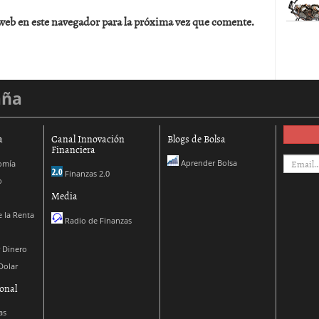
web en este navegador para la próxima vez que comente.
aña
a
Canal Innovación
Blogs de Bolsa
Financiera
Aprender Bolsa
omía
Finanzas 2.0
o
Media
 la Renta
Radio de Finanzas
 Dinero
Dolar
onal
as