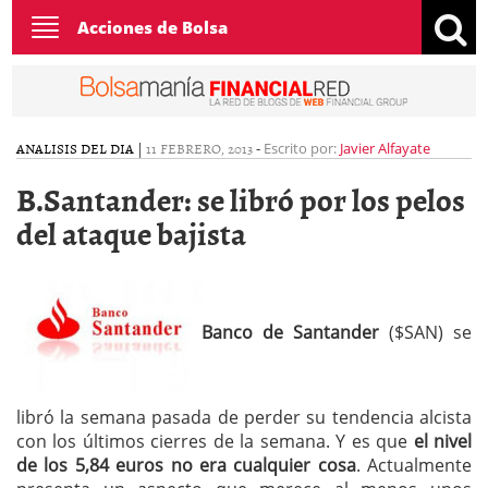
Toggle
Acciones de Bolsa
navigation
ANALISIS DEL DIA
|
11 FEBRERO, 2013
-
Escrito por:
Javier Alfayate
B.Santander: se libró por los pelos
del ataque bajista
Banco de Santander
($SAN) se
libró la semana pasada de perder su tendencia alcista
con los últimos cierres de la semana. Y es que
el nivel
de los 5,84 euros no era cualquier cosa
. Actualmente