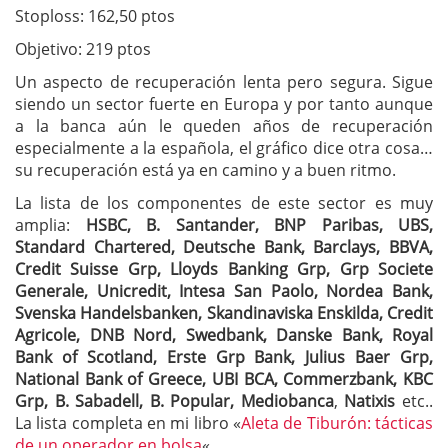
Stoploss: 162,50 ptos
Objetivo: 219 ptos
Un aspecto de recuperación lenta pero segura. Sigue
siendo un sector fuerte en Europa y por tanto aunque
a la banca aún le queden años de recuperación
especialmente a la española, el gráfico dice otra cosa…
su recuperación está ya en camino y a buen ritmo.
La lista de los componentes de este sector es muy
amplia:
HSBC, B. Santander, BNP Paribas, UBS,
Standard Chartered, Deutsche Bank, Barclays, BBVA,
Credit Suisse Grp, Lloyds Banking Grp, Grp Societe
Generale, Unicredit, Intesa San Paolo, Nordea Bank,
Svenska Handelsbanken, Skandinaviska Enskilda, Credit
Agricole, DNB Nord, Swedbank, Danske Bank, Royal
Bank of Scotland, Erste Grp Bank, Julius Baer Grp,
National Bank of Greece, UBI BCA, Commerzbank, KBC
Grp, B. Sabadell, B. Popular, Mediobanca
,
Natixis
etc..
La lista completa en mi libro «
Aleta de Tiburón: tácticas
de un operador en bolsa
«.