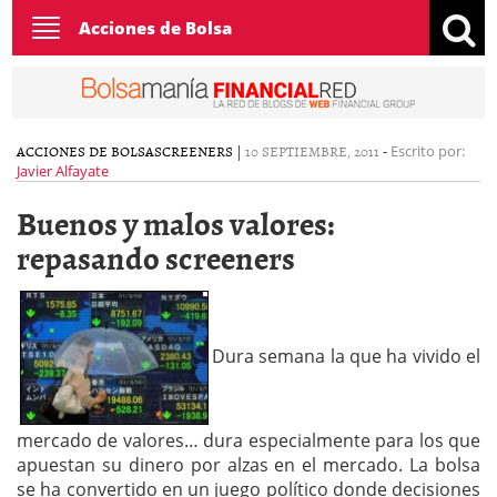
Toggle
Acciones de Bolsa
navigation
ACCIONES DE BOLSA
SCREENERS
|
10 SEPTIEMBRE, 2011
-
Escrito por:
Javier Alfayate
Buenos y malos valores:
repasando screeners
Dura semana la que ha vivido el
mercado de valores… dura especialmente para los que
apuestan su dinero por alzas en el mercado. La bolsa
se ha convertido en un juego político donde decisiones