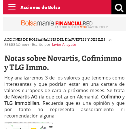
Toggle
Acciones de Bolsa
navigation
ACCIONES DE BOLSA
ANALISIS DEL DIA
FUERTES Y DEBILES
|
14
FEBRERO, 2019
-
Escrito por:
Javier Alfayate
Notas sobre Novartis, Cofinimmo
y TLG Immo.
Hoy analizaremos 3 de los valores que tenemos como
interesantes y que podrían estar en una cartera de
valores europeos de cara a próximos meses. Se trata
de
Novartis AG
(la que cotiza en Alemania),
Cofimmo
y
TLG Immobilien
. Recuerda que es una opinión y que
por tanto no representa asesoramiento ni
recomendación alguna: