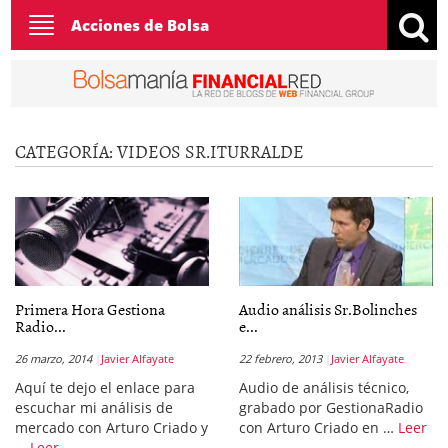
Toggle
Acciones de Bolsa
navigation
CATEGORÍA:
VIDEOS SR.ITURRALDE
Primera Hora Gestiona
Audio análisis Sr.Bolinches
Radio...
e...
26 marzo, 2014
Javier Alfayate
22 febrero, 2013
Javier Alfayate
Aquí te dejo el enlace para
Audio de análisis técnico,
escuchar mi análisis de
grabado por GestionaRadio
mercado con Arturo Criado y
con Arturo Criado en …
Leer
…
Leer