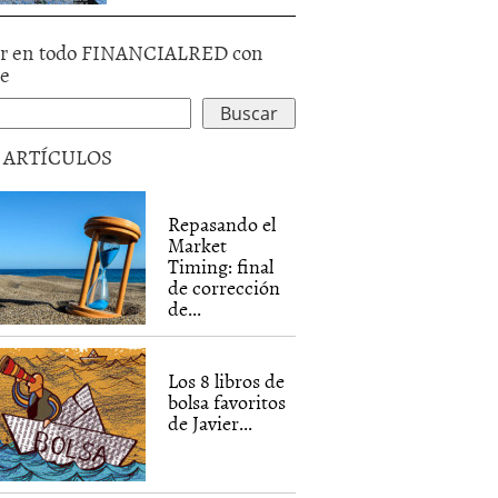
r en todo FINANCIALRED con
le
5 ARTÍCULOS
Repasando el
Market
Timing: final
de corrección
de...
Los 8 libros de
bolsa favoritos
de Javier...