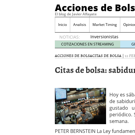
Acciones de Bol
El blog de Javier Alfayate
Inicio
Analisis
Market Timing
Opinio
Inversionistas
NOTICIAS:
VIP en
COTIZACIONES EN STREAMING
G
México
muestran
ACCIONES DE BOLSA
CITAS DE BOLSA
|
12 FE
creciente
Citas de bolsa: sabidu
interés
por SIFX
mayo 8,
2026
Qué es una acción infra
Hoy es sáb
noviembre 30, 2024
de sabidurí
Entendiendo los ETF de 
gustado u
Dividend Kings: empres
periódico.
noviembre 12, 2024
semana.
Descubre RealAdvisor: 
inmobiliarias
septiembr
PETER BERNSTEIN La Ley fundamental