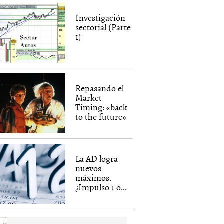
Investigación
sectorial (Parte
1)
Repasando el
Market
Timing: «back
to the future»
La AD logra
nuevos
máximos.
¿Impulso 1 o...