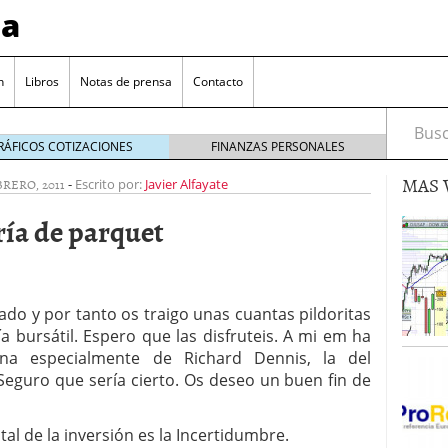
sa
n
Libros
Notas de prensa
Contacto
Busca
RÁFICOS COTIZACIONES
FINANZAS PERSONALES
MAS 
BRERO, 2011
-
Escrito por:
Javier Alfayate
ría de parquet
valorada y por qué no hay que perderlas de vista
ado y por tanto os traigo unas cuantas pildoritas
a bursátil. Espero que las disfruteis. A mi em ha
Bitcoin
noviembre 22, 2024
na especialmente de Richard Dennis, la del
as que destacan por sus dividendos constantes
 Seguro que sería cierto. Os deseo un buen fin de
Una poderosa herramienta para tus inversiones
e 23, 2024
 de la inversión es la Incertidumbre.