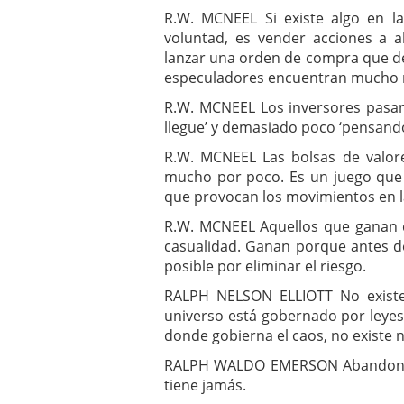
R.W. MCNEEL Si existe algo en la
voluntad, es vender acciones a al
lanzar una orden de compra que de 
especuladores encuentran mucho má
R.W. MCNEEL Los inversores pasa
llegue’ y demasiado poco ‘pensand
R.W. MCNEEL Las bolsas de valor
mucho por poco. Es un juego que 
que provocan los movimientos en l
R.W. MCNEEL Aquellos que ganan d
casualidad. Ganan porque antes d
posible por eliminar el riesgo.
RALPH NELSON ELLIOTT No existe
universo está gobernado por leyes. 
donde gobierna el caos, no existe 
RALPH WALDO EMERSON Abandonar p
tiene jamás.