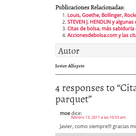
Publicaciones Relacionadas:
Louis, Goethe, Bollinger, Rocke
STEVEN J. HENDLIN y algunas c
Citas de bolsa, más sabidurí
Accionesdebolsa.com y las ci
Autor
Javier Alfayate
4 responses to “
Cit
parquet
”
moe
dice:
febrero 13, 2011 a las 10:53 am
Javier, como siempre!!! gracias m