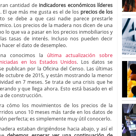
gran cantidad de
indicadores económicos líderes
. El que más me gusta es el de los
precios de los
sto se debe a que casi nadie parece prestarle
mico. Los precios de la madera nos dicen de una
 lo que va a pasar en los precios inmobiliarios y
las tasas de interés. Incluso nos pueden decir
a hacer el dato de desempleo.
ana conocimos la
última actualización sobre
iniciadas en los Estados Unidos
. Los datos se
se publican por la Oficina del Censo. Las últimas
 de octubre de 2015, y están mostrando la menor
tividad en 7 meses. Se trata de una crisis que he
erando y que llega ahora. Esto está basado en el
a de construcción.
ra cómo los movimientos de los precios de la
rridos unos 10 meses más tarde en los datos de
ción perfecta; es simplemente muy útil conocerlo.
adera estaban dirigiéndose hacia abajo, y así el
que
debemos esperar ver una continuación de