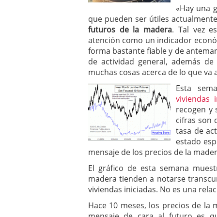
«Hay una 
que pueden ser útiles actualmente
futuros de la madera
. Tal vez e
atención como un indicador econó
forma bastante fiable y de antemano
de actividad general, además de 
muchas cosas acerca de lo que va 
Esta sem
viviendas 
recogen y 
cifras son
tasa de ac
estado esp
mensaje de los precios de la mader
El gráfico de esta semana muest
madera tienden a notarse transcu
viviendas iniciadas. No es una rela
Hace 10 meses, los precios de la m
mensaje de cara al futuro es 