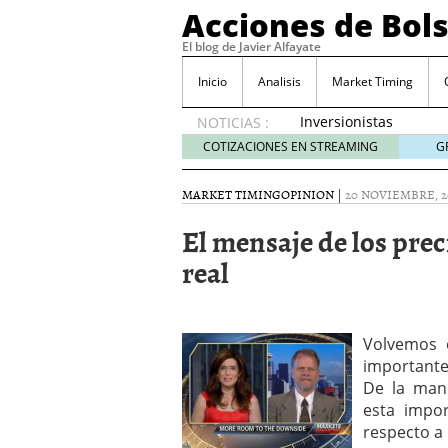
Acciones de Bol
El blog de Javier Alfayate
Inicio
Analisis
Market Timing
Inversionistas
NOTICIAS :
VIP en
COTIZACIONES EN STREAMING
G
México
muestran
MARKET TIMING
OPINION
|
20 NOVIEMBRE, 2
creciente
interés
El mensaje de los pre
por SIFX
real
mayo 8,
2026
Qué es una acción infra
noviembre 30, 2024
Entendiendo los ETF de 
Volvemos 
Dividend Kings: empres
importante
noviembre 12, 2024
De la ma
Descubre RealAdvisor: 
esta impor
inmobiliarias
septiembr
respecto a 