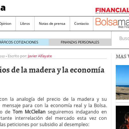
sa
Opinion
Libros
Notas de prensa
Contacto
Busca
RÁFICOS COTIZACIONES
FINANZAS PERSONALES
MAS 
015
-
Escrito por:
Javier Alfayate
cios de la madera y la economía
valorada y por qué no hay que perderlas de vista
Bitcoin
noviembre 22, 2024
con la analogía del precio de la madera y su
as que destacan por sus dividendos constantes
 mensaje para con la economía real y la Bolsa.
no de
Tom McClellan
seguiremos indagando en
Una poderosa herramienta para tus inversiones
tante interrelación del mercado esta vez con
e 23, 2024
las peticiones por subsidio al desempleo: