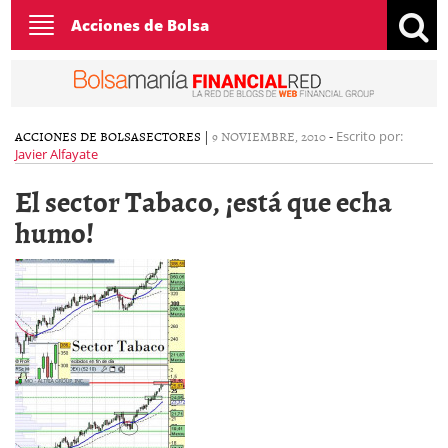
Toggle
Acciones de Bolsa
navigation
ACCIONES DE BOLSA
SECTORES
|
9 NOVIEMBRE, 2010
-
Escrito por:
Javier Alfayate
El sector Tabaco, ¡está que echa
humo!