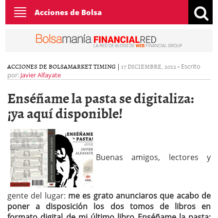
Toggle
Acciones de Bolsa
navigation
ACCIONES DE BOLSA
MARKET TIMING
|
17 DICIEMBRE, 2012
-
Escrito
por:
Javier Alfayate
Enséñame la pasta se digitaliza:
¡ya aquí disponible!
Buenas amigos, lectores y
gente del lugar:
me es grato anunciaros que acabo de
poner a disposición los dos tomos de libros en
formato digital de mi último libro
Enséñame la pasta: