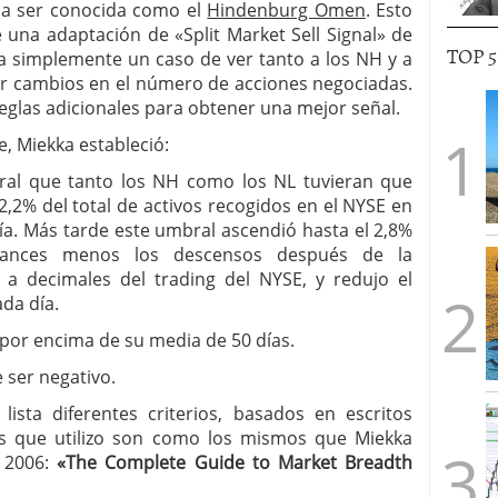
ó a ser conocida como el
Hindenburg Omen
. Esto
 una adaptación de «Split Market Sell Signal» de
TOP 
ra simplemente un caso de ver tanto a los NH y a
por cambios en el número de acciones negociadas.
eglas adicionales para obtener una mejor señal.
e, Miekka estableció:
l que tanto los NH como los NL tuvieran que
2,2% del total de activos recogidos en el NYSE en
ía. Más tarde este umbral ascendió hasta el 2,8%
vances menos los descensos después de la
 a decimales del trading del NYSE, y redujo el
da día.
por encima de su media de 50 días.
e ser negativo.
sta diferentes criterios, basados ​​en escritos
ios que utilizo son como los mismos que Miekka
e 2006:
«The Complete Guide to Market Breadth