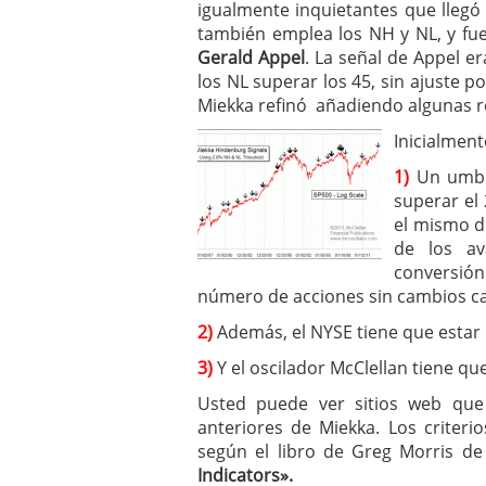
igualmente inquietantes que lleg
también emplea los NH y NL, y fue
Gerald Appel
. La señal de Appel e
los NL superar los 45, sin ajuste 
Miekka refinó añadiendo algunas r
Inicialment
1)
Un umbra
superar el 
el mismo d
de los a
conversión
número de acciones sin cambios ca
2)
Además, el NYSE tiene que estar 
3)
Y el oscilador McClellan tiene qu
Usted puede ver sitios web que li
anteriores de Miekka. Los criter
según el libro de Greg Morris d
Indicators».