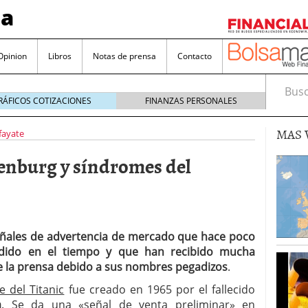
sa
Opinion
Libros
Notas de prensa
Contacto
Busca
RÁFICOS COTIZACIONES
FINANZAS PERSONALES
MAS 
lfayate
enburg y síndromes del
valorada y por qué no hay que perderlas de vista
Bitcoin
noviembre 22, 2024
ñales de advertencia de mercado que hace poco
as que destacan por sus dividendos constantes
idido en el tiempo y que han recibido mucha
e la prensa debido a sus nombres pegadizos
.
Una poderosa herramienta para tus inversiones
e del Titanic
fue creado en 1965 por el fallecido
e 23, 2024
a
. Se da una «señal de venta preliminar» en