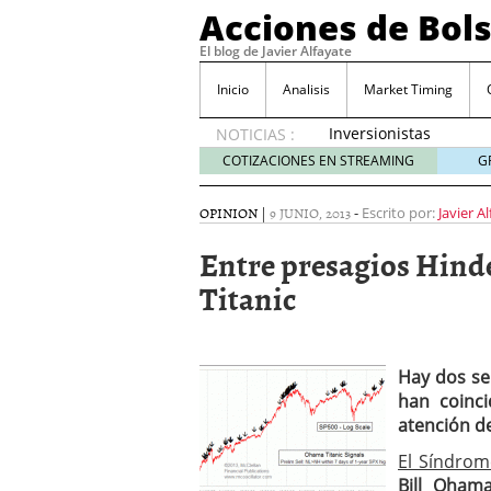
Acciones de Bol
El blog de Javier Alfayate
Inicio
Analisis
Market Timing
Inversionistas
NOTICIAS :
VIP en
COTIZACIONES EN STREAMING
G
México
muestran
OPINION
|
9 JUNIO, 2013
-
Escrito por:
Javier A
creciente
interés
Entre presagios Hind
por SIFX
Titanic
mayo 8,
2026
Qué es una acción infra
noviembre 30, 2024
Entendiendo los ETF de 
Hay dos se
Dividend Kings: empres
han coinc
noviembre 12, 2024
atención d
Descubre RealAdvisor: 
El Síndrom
inmobiliarias
septiembr
Bill Oham