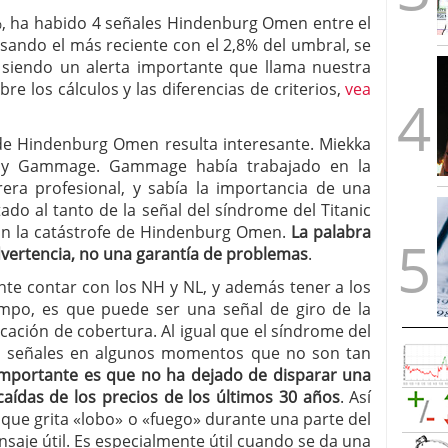
,2%, ha habido 4 señales Hindenburg Omen entre el
sando el más reciente con el 2,8% del umbral, se
 siendo un alerta importante que llama nuestra
e los cálculos y las diferencias de criterios,
vea
e Hindenburg Omen resulta interesante. Miekka
edy Gammage. Gammage había trabajado en la
rera profesional, y sabía la importancia de una
do al tanto de la señal del síndrome del Titanic
con la catástrofe de Hindenburg Omen.
La palabra
dvertencia, no una garantía de problemas
.
nte contar con los NH y NL, y además tener a los
iempo, es que puede ser una señal de giro de la
cación de cobertura. Al igual que el síndrome del
da señales en algunos momentos que no son tan
importante es que no ha dejado de disparar una
caídas de los precios de los últimos 30 años
. Así
 que grita «lobo» o «fuego» durante una parte del
aje útil. Es especialmente útil cuando se da una