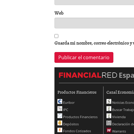
Web
Guarda mi nombre, correo electrónico y 
Esp
Productos Financieros
Canal Economí
Euribor
Noticias Econ
IPC
Buscar Trabaj
Productos Financieros
Vivienda
Depósitos
Declaración de
Fondos Cotizados
Warrants