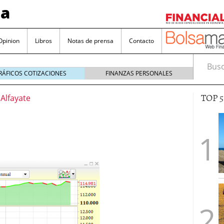
sa
Opinion
Libros
Notas de prensa
Contacto
Busca
RÁFICOS COTIZACIONES
FINANZAS PERSONALES
TOP 
 Alfayate
valorada y por qué no hay que perderlas de vista
Bitcoin
noviembre 22, 2024
as que destacan por sus dividendos constantes
Una poderosa herramienta para tus inversiones
e 23, 2024