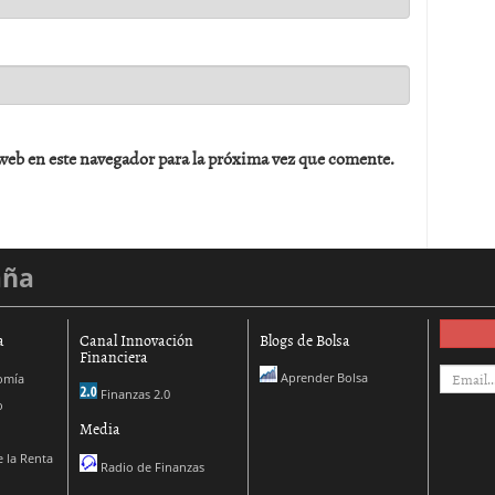
web en este navegador para la próxima vez que comente.
aña
a
Canal Innovación
Blogs de Bolsa
Financiera
Aprender Bolsa
omía
Finanzas 2.0
o
Media
 la Renta
Radio de Finanzas