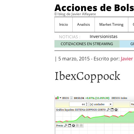
Acciones de Bol
El blog de Javier Alfayate
Inicio
Analisis
Market Timing
Inversionistas
NOTICIAS :
VIP en
COTIZACIONES EN STREAMING
G
México
muestran
|
5 marzo, 2015
-
Escrito por:
Javier
creciente
interés
IbexCoppock
por SIFX
mayo 8,
2026
Qué es una acción infra
noviembre 30, 2024
Entendiendo los ETF de 
Dividend Kings: empres
noviembre 12, 2024
Descubre RealAdvisor: 
inmobiliarias
septiembr