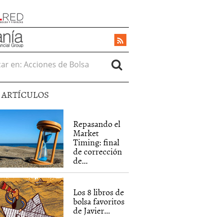
r en:
5 ARTÍCULOS
Repasando el
Market
Timing: final
de corrección
de...
Los 8 libros de
bolsa favoritos
de Javier...