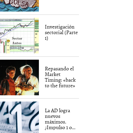
Investigación
sectorial (Parte
1)
Repasando el
Market
Timing: «back
to the future»
La AD logra
nuevos
máximos.
¿Impulso 1 o...