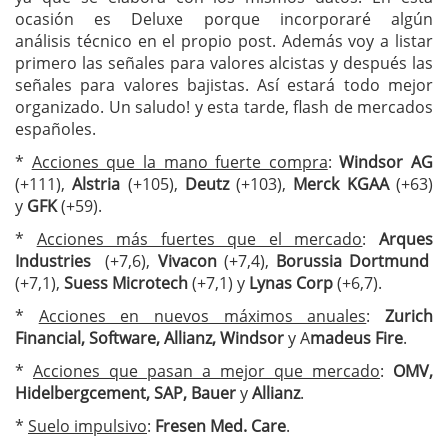
ocasión es Deluxe porque incorporaré algún
análisis técnico en el propio post. Además voy a listar
primero las señales para valores alcistas y después las
señales para valores bajistas. Así estará todo mejor
organizado. Un saludo! y esta tarde, flash de mercados
españoles.
*
Acciones que la mano fuerte compra
:
Windsor AG
(+111),
Alstria
(+105),
Deutz
(+103),
Merck KGAA
(+63)
y
GFK
(+59).
*
Acciones más fuertes que el mercado
:
Arques
Industries
(+7,6),
Vivacon
(+7,4),
Borussia Dortmund
(+7,1),
Suess Microtech
(+7,1) y
Lynas Corp
(+6,7).
*
Acciones en nuevos máximos anuales
:
Zurich
Financial, Software, Allianz, Windsor
y A
madeus Fire
.
*
Acciones que pasan a mejor que mercado
:
OMV,
Hidelbergcement, SAP, Bauer
y
Allianz
.
*
Suelo impulsivo
:
Fresen Med. Care
.