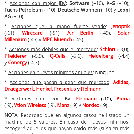
*
Acciones con mejor JBV
:
Software
(+10)
, K+S
(+10),
Fuchs Petroleum
(+10)
, Deutsche Wohnen
(+10) y
Leoni
AG
(+10).
*
Acciones que la mano fuerte vende
:
Jenoptik
(-61),
Wirecard
(-51),
Air Berlin
(-49),
Solar
Millenium
(-45) y
MPC Muench
(-45).
*
Acciones más débiles que el mercado
:
Schlott
(-8,0),
Pfleiderer
(-5,9),
Q-Cells
(-5,6),
Heidelberg
(-4,4)
y
Conergy
(-4,3).
*
Acciones en nuevos mínimos anuales
:
Ninguno
.
*
Acciones que pasan a peor que mercado
:
Adidas,
Draegerwerk, Henkel, Fresenius
y
Fielmann
.
*
Acciones con peor JBV
:
Fielmann
(-10)
,
Puma
(-9)
,
Vtion Wireless
(-9),
Manz
(-9) y
Nordex
(-9).
NOTA
: Recordad que en algunos casos he listado un
máximo de 5 valores. En caso de nuevos mínimos,
escogeré aquellos que hayan caído más (si salen más