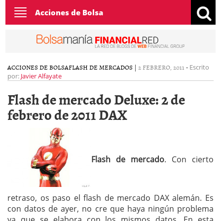
Toggle
Acciones de Bolsa
navigation
ACCIONES DE BOLSA
FLASH DE MERCADOS
|
2 FEBRERO, 2011
-
Escrito
por:
Javier Alfayate
Flash de mercado Deluxe: 2 de
febrero de 2011 DAX
Flash de mercado
. Con cierto
retraso, os paso el flash de mercado DAX alemán. Es
con datos de ayer, no cre que haya ningún problema
ya que se elabora con los mismos datos. En esta