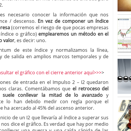
2.
 es necesario conocer la información que nos
ance / descenso.
En vez de componer un índice
presa
(corremos el riesgo de que pocas empresas
índice o gráfico)
emplearemos un método en el
o valor
, es decir: uno.
um de este índice y normalizamos la línea,
y de salida en amplios marcos temporales y de
ultar el gráfico con el cierre anterior aquí>>>
>
iones de entrada en el Impulso 2 – I2 quedaron
os claras. Comentábamos que
el retroceso del
 suele conllevar la mitad de lo avanzado
y
te lo han debido medir con regla porque el
e ha acercado al 45% del ascenso anterior.
icio de un I2 que llevaría al índice a superar sus
 nos dice el gráfico. Es verdad que hay por medio
 conllevar una guerra y una caída rápida de las