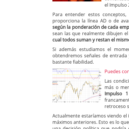
el Impulso 
Para entender estos conceptos,
proporciona la línea AD o de av
según la ponderación de cada em
sean las que realmente dibujen el 
cual todos suman y restan el mism
Si además estudiamos el moment
obtendremos señales de entrada 
bastante fiabilidad.
Puedes cons
Las condic
más o men
Impulso 1
francamen
retroceso s
Actualmente estaríamos viendo el in
máximos anteriores. Esto es lo que
una decisión política que podría