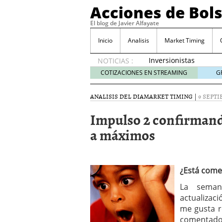
Acciones de Bol
El blog de Javier Alfayate
Inicio
Analisis
Market Timing
Inversionistas
NOTICIAS :
VIP en
COTIZACIONES EN STREAMING
G
México
muestran
ANALISIS DEL DIA
MARKET TIMING
|
9 SEPTI
creciente
interés
Impulso 2 confirmand
por SIFX
a máximos
mayo 8,
2026
Qué es una acción infra
noviembre 30, 2024
Entendiendo los ETF de 
¿Está come
Dividend Kings: empres
La seman
noviembre 12, 2024
actualizac
Descubre RealAdvisor: 
me gusta r
inmobiliarias
septiembr
comentado 