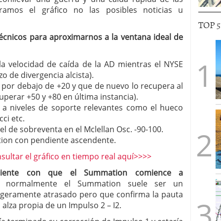
ramos el gráfico no las posibles noticias u
TOP 
écnicos para aproximarnos a la ventana ideal de
la velocidad de caída de la AD mientras el NYSE
o de divergencia alcista).
s por debajo de +20 y que de nuevo lo recupera al
superar +50 y +80 en última instancia).
 a niveles de soporte relevantes como el hueco
ci etc.
l de sobreventa en el Mclellan Osc. -90-100.
ion con pendiente ascendente.
ultar el gráfico en tiempo real aquí>>>>
ficiente con que el Summation comience a
?”
normalmente el Summation suele ser un
ligeramente atrasado pero que confirma la pauta
l alza propia de un Impulso 2 – I2.