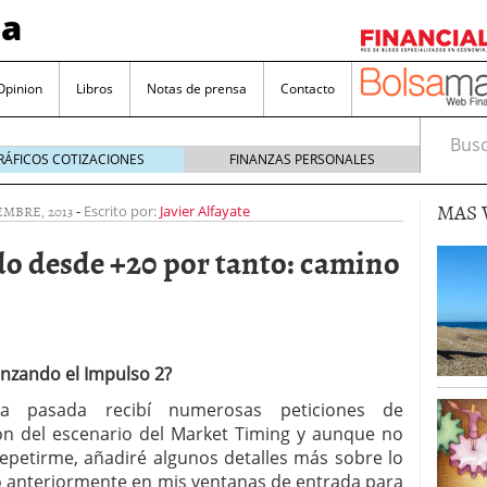
sa
Opinion
Libros
Notas de prensa
Contacto
Busca
RÁFICOS COTIZACIONES
FINANZAS PERSONALES
MAS 
EMBRE, 2013
-
Escrito por:
Javier Alfayate
o desde +20 por tanto: camino
valorada y por qué no hay que perderlas de vista
Bitcoin
noviembre 22, 2024
nzando el Impulso 2?
as que destacan por sus dividendos constantes
a pasada recibí numerosas peticiones de
ión del escenario del Market Timing y aunque no
Una poderosa herramienta para tus inversiones
epetirme, añadiré algunos detalles más sobre lo
e 23, 2024
anteriormente en mis ventanas de entrada para