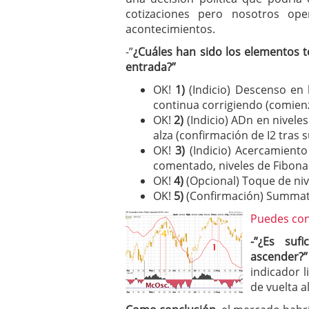
cotizaciones pero nosotros ope
acontecimientos.
-”
¿Cuáles han sido los elementos t
entrada?”
OK!
1)
(Indicio) Descenso en 
continua corrigiendo (comienz
OK!
2)
(Indicio) ADn en nivele
alza (confirmación de I2 tras 
OK!
3)
(Indicio) Acercamiento
comentado, niveles de Fibonac
OK!
4)
(Opcional) Toque de nive
OK!
5)
(Confirmación) Summat
Puedes cons
-”¿Es su
ascender
indicador 
de vuelta a