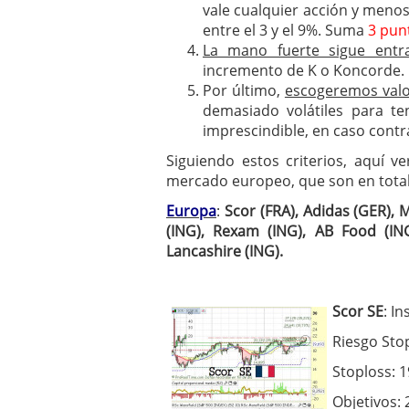
vale cualquier acción y menos
entre el 3 y el 9%. Suma
3 pun
La mano fuerte sigue ent
incremento de K o Koncorde. 
Por último,
escogeremos valo
demasiado volátiles para te
imprescindible, en caso contra
Siguiendo estos criterios, aquí 
mercado europeo, que son en total
Europa
:
Scor (FRA), Adidas (GER),
(ING), Rexam (ING), AB Food (ING
Lancashire (ING).
Scor SE
: I
Riesgo Sto
Stoploss: 
Objetivos: 