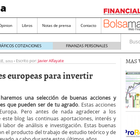
sa
Opinion
Libros
Notas de prensa
Contacto
Busca
RÁFICOS COTIZACIONES
FINANZAS PERSONALES
MAS 
E, 2012
-
Escrito por:
Javier Alfayate
es europeas para invertir
valorada y por qué no hay que perderlas de vista
haremos una selección de buenas acciones y
res que pueden ser de tu agrado
. Estas acciones
Bitcoin
noviembre 22, 2024
Europa. Pero antes de nada agradecer a los
as que destacan por sus dividendos constantes
e este blog las continuas aportaciones, interés y
 labor de análisis e investigación. Estas buenas
Una poderosa herramienta para tus inversiones
n el producto del trabajo de estudio teórico y de
e 23, 2024
evado a cabo durante estos últimos años.