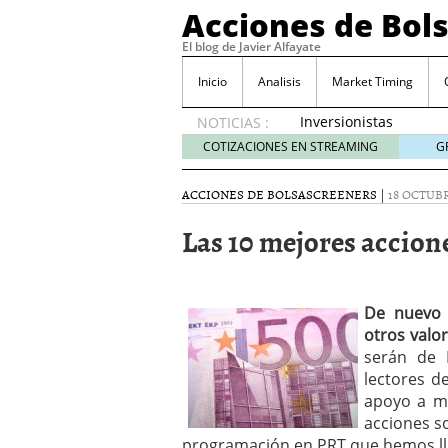
Acciones de Bol
El blog de Javier Alfayate
Inicio
Analisis
Market Timing
Inversionistas
NOTICIAS :
VIP en
COTIZACIONES EN STREAMING
G
México
muestran
ACCIONES DE BOLSA
SCREENERS
|
18 OCTUBR
creciente
interés
Las 10 mejores accion
por SIFX
mayo 8,
2026
Qué es una acción infra
De nuevo 
noviembre 30, 2024
otros valo
Entendiendo los ETF de 
serán de 
Dividend Kings: empres
lectores d
noviembre 12, 2024
apoyo a mi
Descubre RealAdvisor: 
inmobiliarias
acciones so
septiembr
programación en PRT que hemos ll