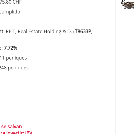
175,80 CHF
 Cumplido
nt
: REIT, Real Estate Holding & D. (
T8633P
,
p:
7,72%
211 peniques
 248 peniques
 se salvan
a invertir: JBV