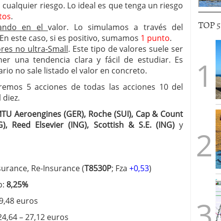
 cualquier riesgo. Lo ideal es que tenga un riesgo
tos
.
TOP 
rando en el
valor. Lo simulamos a través del
En este caso, si es positivo, sumamos
1 punto
.
res no ultra-Small
. Este tipo de valores suele ser
ner una tendencia clara y fácil de estudiar. Es
rio no sale listado el valor en concreto.
veremos 5 acciones de todas las acciones 10 del
 diez.
 MTU Aeroengines (GER), Roche (SUI), Cap & Count
), Reed Elsevier (ING), Scottish & S.E. (ING)
y
nsurance, Re-Insurance (
T8530P
; Fza
+0,53
)
p:
8,25%
19,48 euros
24,64 – 27,12 euros