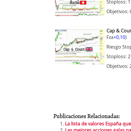
Stoploss: 
Objetivos:
Cap & Cou
Fza
+0,10
)
Riesgo Sto
Stoploss: 
Objetivos:
Publicaciones Relacionadas:
La lista de valores España que
Las mejores acciones galas par