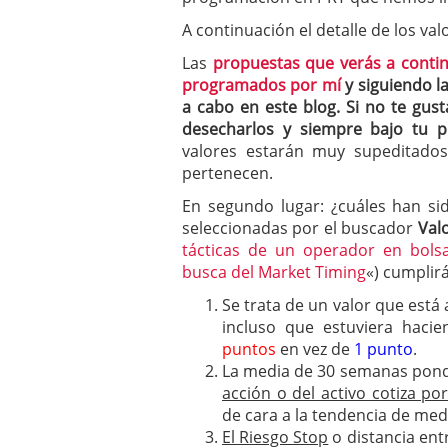
A continuación el detalle de los val
Las
propuestas que verás a conti
programados por mí
y siguiendo l
a cabo en este blog. Si no te gust
desecharlos y siempre bajo tu p
valores estarán muy supeditados 
pertenecen.
En segundo lugar: ¿cuáles han sid
seleccionadas por el buscador
Val
tácticas de un operador en bols
busca del Market Timing
«)
cumplirá
Se trata de un valor que está
incluso que estuviera hac
puntos
en vez de
1 punto
.
La media de 30 semanas pon
acción o del activo cotiza p
de cara a la tendencia de me
El Riesgo Stop
o distancia ent