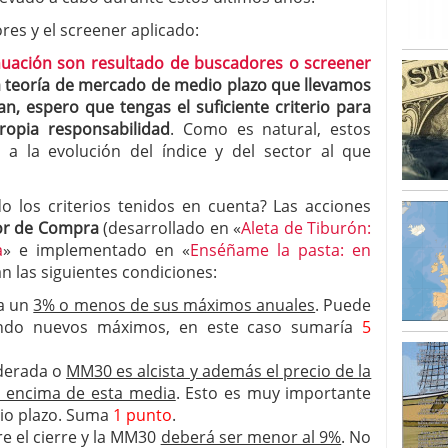
ores y el screener aplicado:
nuación son resultado de buscadores o screener
a teoría de mercado de medio plazo que llevamos
an, espero que tengas el suficiente criterio para
ropia responsabilidad
. Como es natural, estos
a la evolución del índice y del sector al que
o los criterios tenidos en cuenta? Las acciones
or de Compra
(desarrollado en «
Aleta de Tiburón:
a
» e implementado en «
Enséñame la pasta: en
n las siguientes condiciones:
 a un
3% o menos de sus máximos anuales
. Puede
iendo nuevos máximos, en este caso sumaría
5
derada o
MM30 es alcista y además el precio de la
or encima de esta media
. Esto es muy importante
dio plazo. Suma
1 punto
.
re el cierre y la MM30
deberá ser menor al 9%
. No