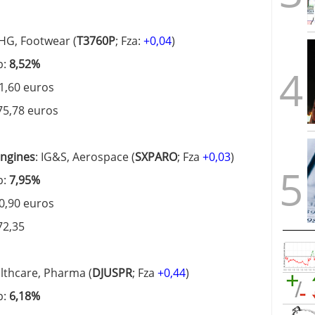
HG, Footwear (
T3760P
; Fza:
+0,04
)
p:
8,52%
61,60 euros
75,78 euros
ngines
: IG&S, Aerospace (
SXPARO
; Fza
+0,03
)
p:
7,95%
60,90 euros
72,35
althcare, Pharma (
DJUSPR
; Fza
+0,44
)
p:
6,18%