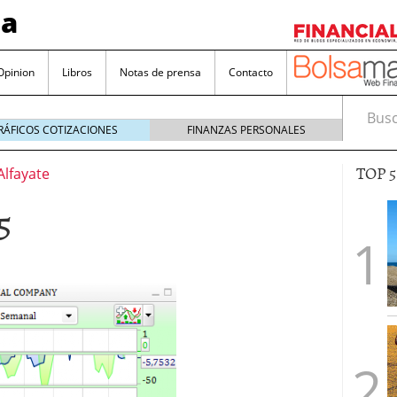
sa
Opinion
Libros
Notas de prensa
Contacto
Busca
RÁFICOS COTIZACIONES
FINANZAS PERSONALES
TOP 
Alfayate
5
valorada y por qué no hay que perderlas de vista
Bitcoin
noviembre 22, 2024
as que destacan por sus dividendos constantes
Una poderosa herramienta para tus inversiones
e 23, 2024