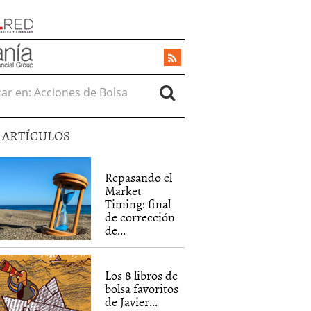
r en:
5 ARTÍCULOS
Repasando el
Market
Timing: final
de corrección
de...
Los 8 libros de
bolsa favoritos
de Javier...