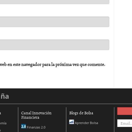
web en este navegador para la próxima vez que comente.
aña
a
Canal Innovación
Blogs de Bolsa
Financiera
Aprender Bolsa
omía
Finanzas 2.0
o