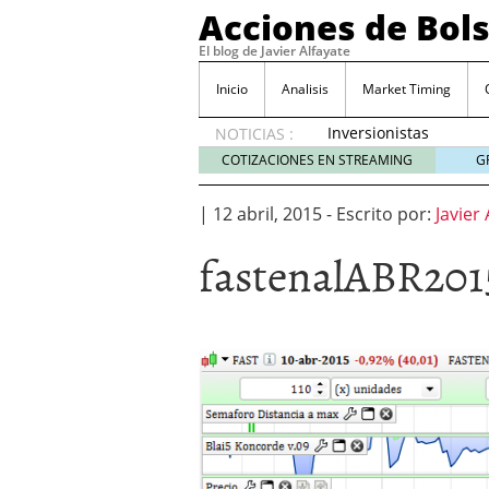
Acciones de Bol
El blog de Javier Alfayate
Inicio
Analisis
Market Timing
Inversionistas
NOTICIAS :
VIP en
COTIZACIONES EN STREAMING
G
México
muestran
|
12 abril, 2015
-
Escrito por:
Javier 
creciente
interés
fastenalABR201
por SIFX
mayo 8,
2026
Qué es una acción infra
noviembre 30, 2024
Entendiendo los ETF de 
Dividend Kings: empres
noviembre 12, 2024
Descubre RealAdvisor: 
inmobiliarias
septiembr