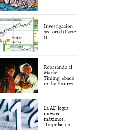
Investigación
sectorial (Parte
1)
Repasando el
Market
Timing: «back
to the future»
La AD logra
nuevos
máximos.
¿Impulso 1 o...