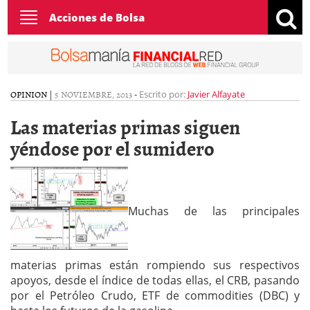
Toggle
Acciones de Bolsa
navigation
OPINION
|
5 NOVIEMBRE, 2013
-
Escrito por:
Javier Alfayate
Las materias primas siguen
yéndose por el sumidero
Muchas de las principales
materias primas están rompiendo sus respectivos
apoyos, desde el índice de todas ellas, el CRB, pasando
por el Petróleo Crudo, ETF de commodities (DBC) y