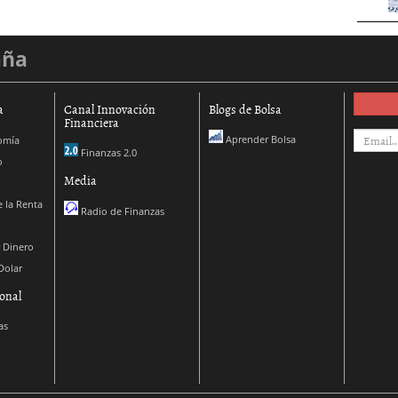
aña
a
Canal Innovación
Blogs de Bolsa
Financiera
Aprender Bolsa
omía
Finanzas 2.0
o
Media
 la Renta
Radio de Finanzas
 Dinero
Dolar
onal
as