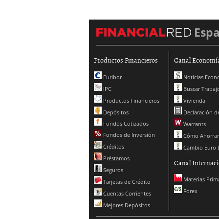
Esp
Productos Financieros
Canal Economí
Euribor
Noticias Econ
IPC
Buscar Trabaj
Productos Financieros
Vivienda
Depósitos
Declaración de
Fondos Cotizados
Warrants
Fondos de Inversión
Cómo Ahorrar
Créditos
Cambio Euro 
Préstamos
Canal Internaci
Seguros
Materias Prim
Tarjetas de Crédito
Forex
Cuentas Corrientes
Mejores Depósitos