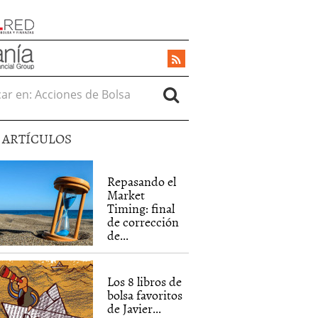
r en:
5 ARTÍCULOS
Repasando el
Market
Timing: final
de corrección
de...
Los 8 libros de
bolsa favoritos
de Javier...