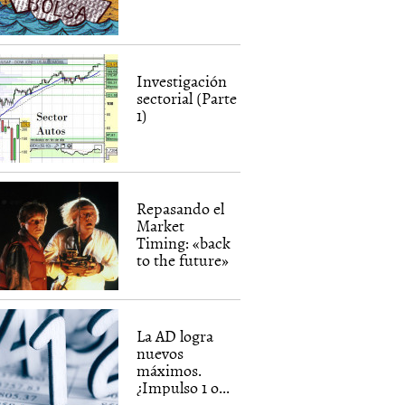
Investigación
sectorial (Parte
1)
Repasando el
Market
Timing: «back
to the future»
La AD logra
nuevos
máximos.
¿Impulso 1 o...