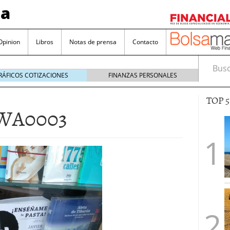
sa
Opinion
Libros
Notas de prensa
Contacto
Busca
RÁFICOS COTIZACIONES
FINANZAS PERSONALES
TOP 
-WA0003
valorada y por qué no hay que perderlas de vista
Bitcoin
noviembre 22, 2024
as que destacan por sus dividendos constantes
Una poderosa herramienta para tus inversiones
e 23, 2024