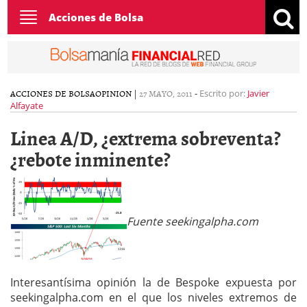
Toggle
Acciones de Bolsa
navigation
ACCIONES DE BOLSA
OPINION
|
27 MAYO, 2011
-
Escrito por:
Javier
Alfayate
Linea A/D, ¿extrema sobreventa?
¿rebote inminente?
Fuente seekingalpha.com
Interesantísima opinión la de Bespoke expuesta por
seekingalpha.com en el que los niveles extremos de