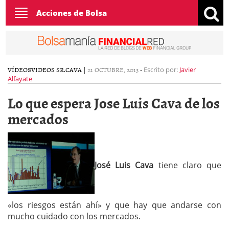
Toggle
Acciones de Bolsa
navigation
VÍDEOS
VIDEOS SR.CAVA
|
21 OCTUBRE, 2013
-
Escrito por:
Javier
Alfayate
Lo que espera Jose Luis Cava de los
mercados
José Luis Cava
tiene claro que
«los riesgos están ahí» y que hay que andarse con
mucho cuidado con los mercados.