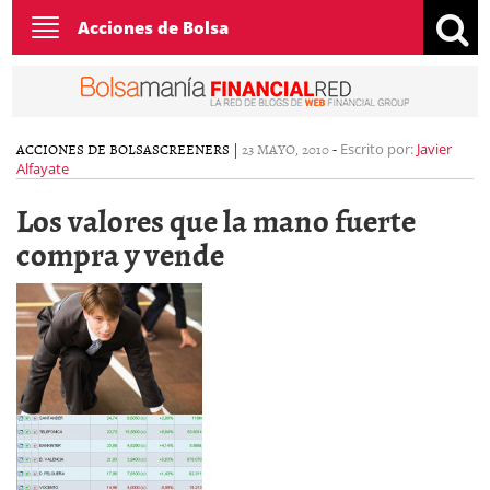
Toggle
Acciones de Bolsa
navigation
ACCIONES DE BOLSA
SCREENERS
|
23 MAYO, 2010
-
Escrito por:
Javier
Alfayate
Los valores que la mano fuerte
compra y vende