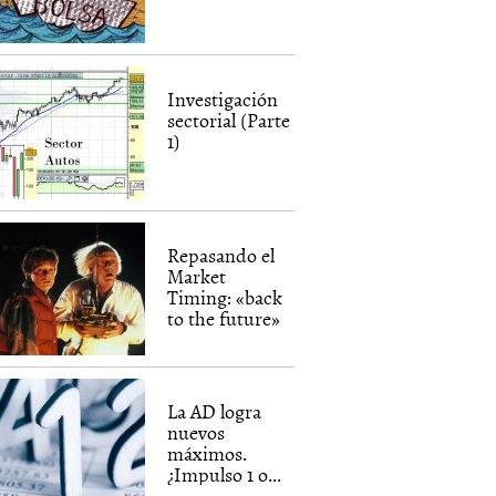
Investigación
sectorial (Parte
1)
Repasando el
Market
Timing: «back
to the future»
La AD logra
nuevos
máximos.
¿Impulso 1 o...