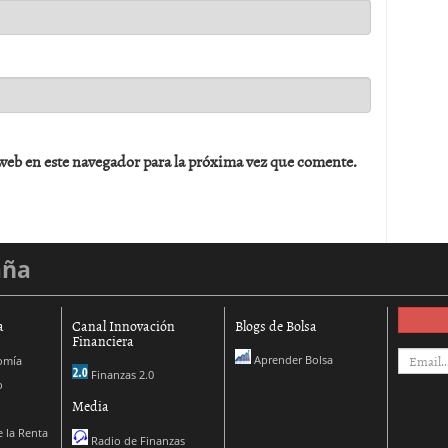
web en este navegador para la próxima vez que comente.
aña
a
Canal Innovación
Blogs de Bolsa
Financiera
Aprender Bolsa
omía
Finanzas 2.0
o
Media
 la Renta
Radio de Finanzas