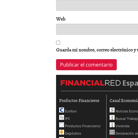
Web
Guarda mi nombre, correo electrónico y 
Esp
Productos Financieros
Canal Economí
Euribor
Noticias Econ
IPC
Buscar Trabaj
Productos Financieros
Vivienda
Depósitos
Declaración de