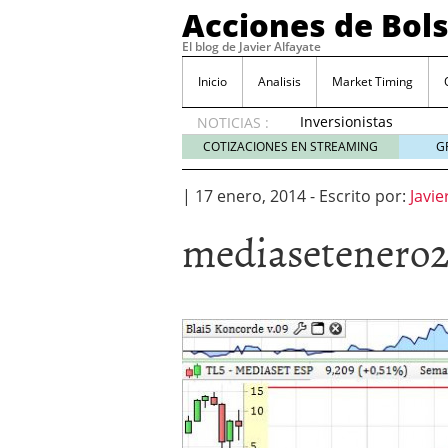
Acciones de Bol
El blog de Javier Alfayate
Inicio
Analisis
Market Timing
Inversionistas
NOTICIAS :
VIP en
COTIZACIONES EN STREAMING
G
México
muestran
|
17 enero, 2014
-
Escrito por:
Javie
creciente
interés
mediasetenero2
por SIFX
mayo 8,
2026
Qué es una acción infra
noviembre 30, 2024
Entendiendo los ETF de 
Dividend Kings: empres
noviembre 12, 2024
Descubre RealAdvisor: 
inmobiliarias
septiembr