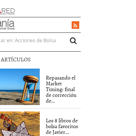
r en:
5 ARTÍCULOS
Repasando el
Market
Timing: final
de corrección
de...
Los 8 libros de
bolsa favoritos
de Javier...