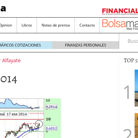
sa
Opinion
Libros
Notas de prensa
Contacto
Busca
RÁFICOS COTIZACIONES
FINANZAS PERSONALES
TOP 
r Alfayate
014
valorada y por qué no hay que perderlas de vista
Bitcoin
noviembre 22, 2024
as que destacan por sus dividendos constantes
Una poderosa herramienta para tus inversiones
e 23, 2024