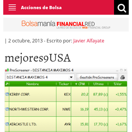
Toggle
Acciones de Bolsa
navigation
|
2 octubre, 2013
-
Escrito por:
Javier Alfayate
mejores9USA