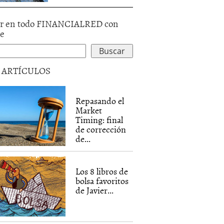
r en todo FINANCIALRED con
le
5 ARTÍCULOS
Repasando el
Market
Timing: final
de corrección
de...
Los 8 libros de
bolsa favoritos
de Javier...