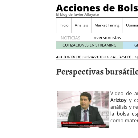
Acciones de Bol
El blog de Javier Alfayate
Inicio
Analisis
Market Timing
Opinio
Inversionistas
NOTICIAS:
VIP en
COTIZACIONES EN STREAMING
G
México
muestran
ACCIONES DE BOLSA
VIDEO SR.ALFAYATE
|
2
creciente
Perspectivas bursátile
interés
por SIFX
mayo 8,
2026
Qué es una acción infra
Video de a
noviembre 30, 2024
Ariztoy
y co
Entendiendo los ETF de 
análisis y 
Dividend Kings: empres
la bolsa e
noviembre 12, 2024
como materi
Descubre RealAdvisor: 
inmobiliarias
septiembr