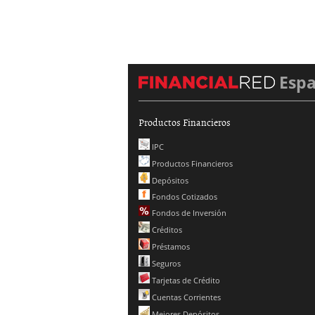
Esp
Productos Financieros
IPC
Productos Financieros
Depósitos
Fondos Cotizados
Fondos de Inversión
Créditos
Préstamos
Seguros
Tarjetas de Crédito
Cuentas Corrientes
Mejores Depósitos