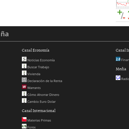
aña
Canal Economía
Canal I
Finan
Noticias Economía
Buscar Trabajo
Media
Vivienda
Radio
Declaración de la Renta
Warrants
Cómo Ahorrar Dinero
Cambio Euro Dolar
Canal Internacional
Materias Primas
Forex