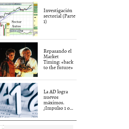
Investigación
sectorial (Parte
1)
Repasando el
Market
Timing: «back
to the future»
La AD logra
nuevos
máximos.
¿Impulso 1 o...