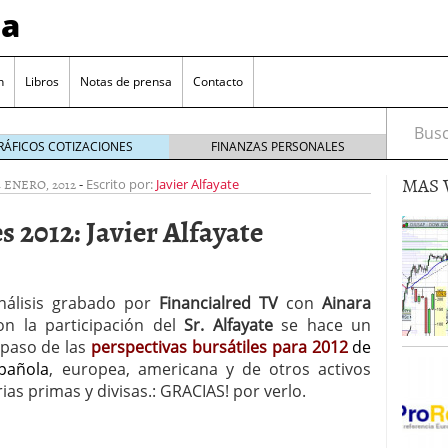
sa
n
Libros
Notas de prensa
Contacto
Busca
RÁFICOS COTIZACIONES
FINANZAS PERSONALES
MAS 
4 ENERO, 2012
-
Escrito por:
Javier Alfayate
s 2012: Javier Alfayate
valorada y por qué no hay que perderlas de vista
nálisis grabado por
Financialred TV
con
Ainara
n la participación del
Sr. Alfayate
se hace un
Bitcoin
noviembre 22, 2024
repaso de las
perspectivas bursátiles para 2012
de
as que destacan por sus dividendos constantes
spañola
, europea, americana y de otros activos
as primas y divisas.: GRACIAS! por verlo.
Una poderosa herramienta para tus inversiones
e 23, 2024