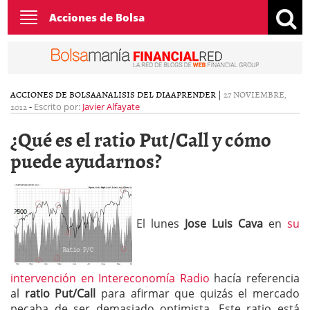
Toggle
Acciones de Bolsa
navigation
ACCIONES DE BOLSA
ANALISIS DEL DIA
APRENDER
|
27 NOVIEMBRE,
2012
-
Escrito por:
Javier Alfayate
¿Qué es el ratio Put/Call y cómo
puede ayudarnos?
El lunes
Jose Luis Cava
en
su
intervención en Intereconomía Radio
hacía referencia
al
ratio Put/Call
para afirmar que quizás el mercado
pecaba de ser demasiado optimista. Este ratio está